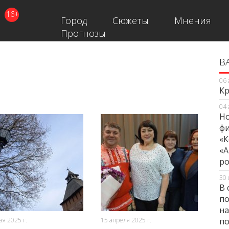
16+
Город
Сюжеты
Мнения
Прогнозы
В
В
06 
Кр
04 
Но
фи
«К
«А
ро
30 
В 
по
561
0
1082
0
на
ая 2025 г.
15 апреля 2025 г.
по