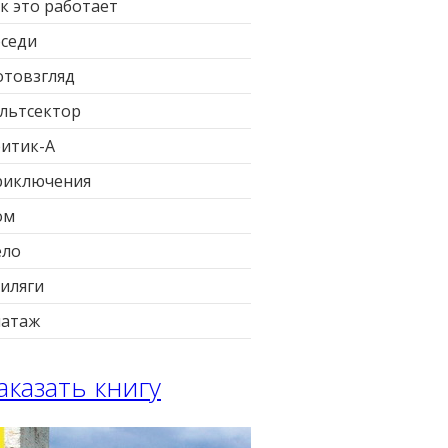
к это работает
седи
товзгляд
льтсектор
итик-А
риключения
ом
ело
иляги
патаж
аказать книгу