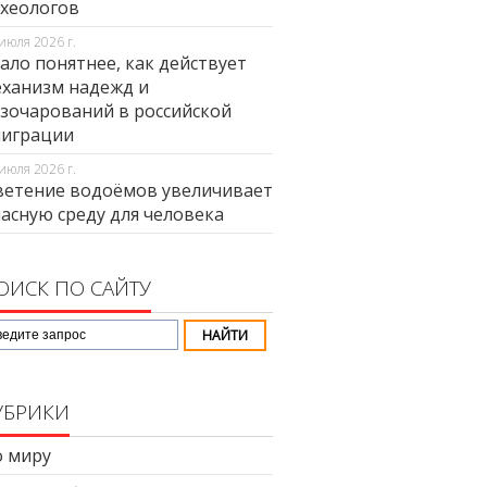
хеологов
июля 2026 г.
ало понятнее, как действует
ханизм надежд и
зочарований в российской
миграции
июля 2026 г.
етение водоёмов увеличивает
асную среду для человека
ОИСК ПО САЙТУ
УБРИКИ
 миру