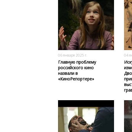
1604
0
06 января 2025 г.
04 я
Главную проблему
Иск
российского кино
изм
назвали в
Дво
«КиноРепортере»
при
выс
гра