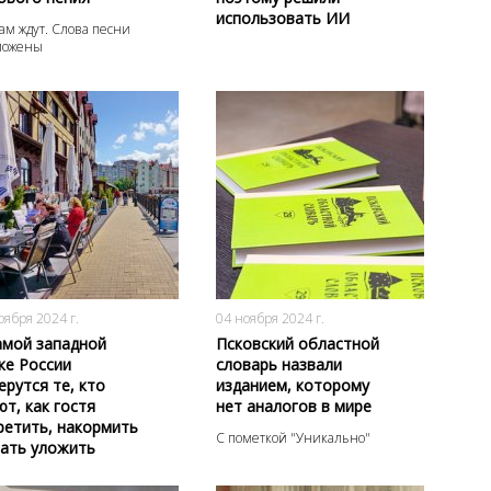
использовать ИИ
там ждут. Слова песни
ложены
1292
0
1598
0
оября 2024 г.
04 ноября 2024 г.
амой западной
Псковский областной
ке России
словарь назвали
ерутся те, кто
изданием, которому
ют, как гостя
нет аналогов в мире
ретить, накормить
С пометкой "Уникально"
пать уложить