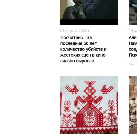
510
0
01 января 2025 г.
14 д
Посчитано - за
Али
последние 50 лет
Пам
количество убийств и
сое
жестоких сцен в кино
Пск
сильно выросло
Наш
1142
0