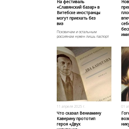
На фестиваль
Нов
«Славянский базар» в
пре
Витебске иностранцы
пло
могут приехать без
впе
виз
себ
бес
Псковичам и остальным
ими
россиянам нужен лишь паспорт
1106
0
11 апреля 2025 г.
01 а
Что сказал Вениамину
Гог
Каверину прототип
воз
героя «Двух
ник