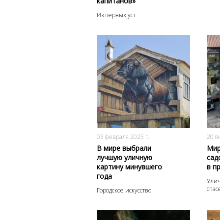
капитанов»
Из первых уст
544
0
03 февраля 2025 г.
20 я
В мире выбрали
Мир
лучшую уличную
сад
картину минувшего
в п
года
Улич
спас
Городское искусство