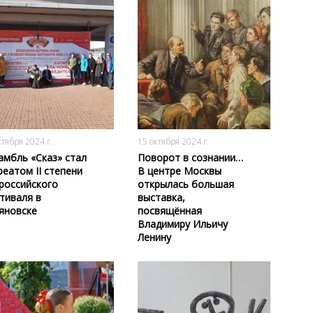
664
0
935
0
ктября 2024 г.
15 октября 2024 г.
амбль «Сказ» стал
Поворот в сознании…
реатом II степени
В центре Москвы
российского
открылась большая
тиваля в
выставка,
яновске
посвящённая
Владимиру Ильичу
Ленину