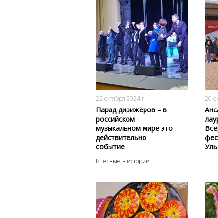
1725
0
22 октября 2024 г.
20 о
Парад дирижёров – в
Анс
российском
лау
музыкальном мире это
Все
действительно
фес
событие
Уль
Впервые в истории