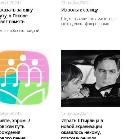
оября 2024 г.
25 ноября 2024 г.
сказать за одну
Из золы к солнцу
уту: в Пскове
Шедевры советских мастеров-
вят память
стеклодувов - фоторепортаж
т попробовать каждый
1062
0
482
0
оября 2024 г.
13 ноября 2024 г.
айте, хором…!
Играть Штирлица в
овский путь
новой экранизации
рождения
оказалось некому,
ового пения
поэтому решили