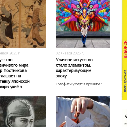
1374
0
1101
0
нваря 2025 г.
02 января 2025 г.
усство
Уличное искусство
енчивого мира.
стало элементом,
р Постникова
характеризующим
глашает на
эпоху
тавку японской
Граффити уходят в прошлое?
вюры укиё-э