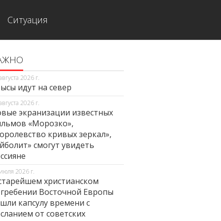
Ситуация
АЖНО
августа 2026 г.
ысы идут на север
августа 2026 г.
вые экранизации известных
льмов «Морозко»,
оролевство кривых зеркал»,
йболит» смогут увидеть
ссияне
июля 2026 г.
старейшем христианском
гребении Восточной Европы
шли капсулу времени с
сланием от советских