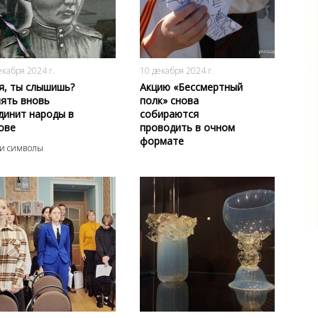
1345
0
500
0
екабря 2024 г.
10 декабря 2024 г.
я, ты слышишь?
Акцию «Бессмертный
ять вновь
полк» снова
динит народы в
собираются
ове
проводить в очном
формате
и символы
949
0
1527
0