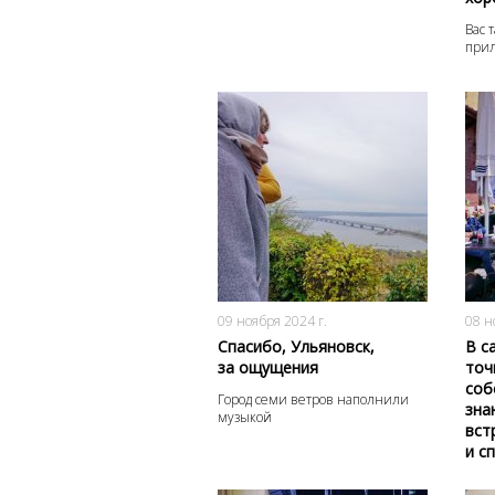
Вас 
при
1728
0
09 ноября 2024 г.
08 н
Спасибо, Ульяновск,
В с
за ощущения
точ
соб
Город семи ветров наполнили
зна
музыкой
вст
и с