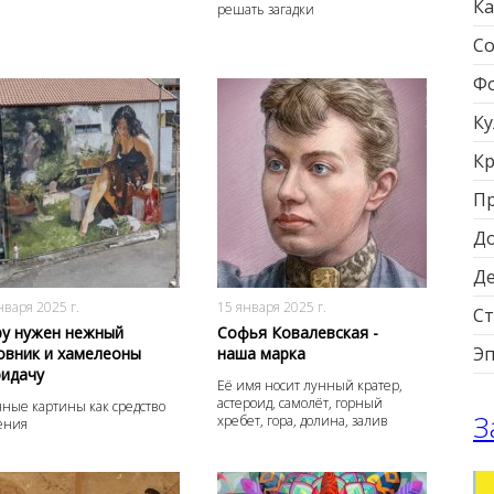
Ка
решать загадки
Со
Фо
Ку
Кр
П
Д
Д
1163
0
964
0
нваря 2025 г.
15 января 2025 г.
Ст
у нужен нежный
Софья Ковалевская -
Э
овник и хамелеоны
наша марка
ридачу
Её имя носит лунный кратер,
астероид, самолёт, горный
ные картины как средство
З
хребет, гора, долина, залив
ения