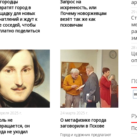
городцы
Запрос на
ар
вратят город в
искренность, или
29 
щадку для новых
Почему новоржевцам
Ст
чатлений и ждут к
везёт так же как
ме
е соседей, чтобы
псковичам
платно поделиться
ра
э
28 
Цв
оп
П
713
0
1727
0
преля 2025 г.
24 марта 2025 г.
Р
оль не
О метафизике города
вращается, он
заговорили в Пскове
По
уда не уходил
Город и художник предлагают