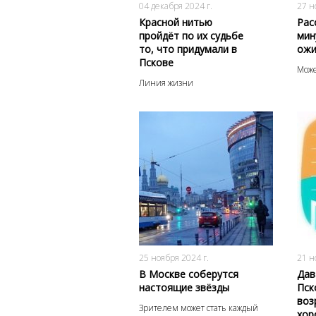
04 декабря 2024 г.
27 н
Красной нитью
Рас
пройдёт по их судьбе
мин
то, что придумали в
ожи
Пскове
Може
Линия жизни
587
0
25 ноября 2024 г.
21 н
В Москве соберутся
Дав
настоящие звёзды
Пск
воз
Зрителем может стать каждый
хор