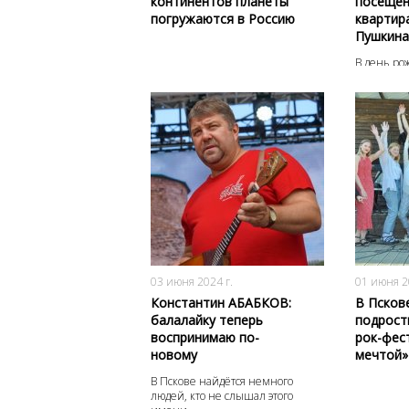
континентов планеты
посещен
погружаются в Россию
квартир
Пушкина
В день р
2767
0
03 июня 2024 г.
01 июня 2
Константин АБАБКОВ:
В Псков
балалайку теперь
подрост
воспринимаю по-
рок-фес
новому
мечтой»
В Пскове найдётся немного
людей, кто не слышал этого