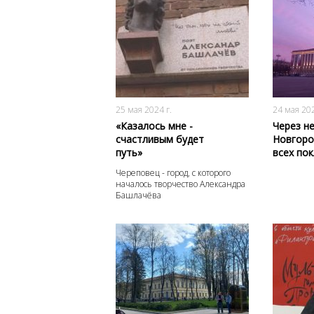
2981
0
25 мая 2024 г.
24 мая 202
«Казалось мне -
Через н
счастливым будет
Новгоро
путь»
всех по
Череповец - город, с которого
началось творчество Александра
Башлачёва