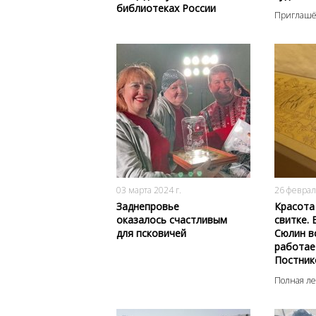
библиотеках России
Приглашё
1168
0
03 марта 2024 г.
26 феврал
Заднепровье
Красота
оказалось счастливым
свитке.
для псковичей
Сюлин в
работае
Постник
Полная ле