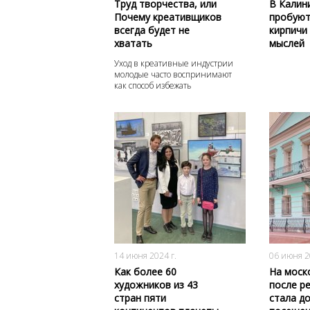
Труд творчества, или
В Калин
Почему креативщиков
пробуют
всегда будет не
кирпичи
хватать
мыслей
Уход в креативные индустрии
молодые часто воспринимают
как способ избежать
необходимости трудиться
1459
0
14 июня 2024 г.
06 июня 2
Как более 60
На моск
художников из 43
после р
стран пяти
стала до