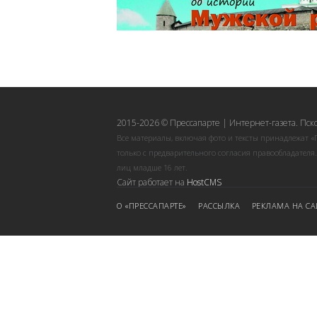
2015-2026 © Прессапарте | Интернет-газета. Пск
Все материалы, включая фото и тексты принадлежат «
только с предварительного согласия правообладателя
лиц младше 16 лет.
Сайт работает на
HostCMS
О «ПРЕССАПАРТЕ»
РАССЫЛКА
РЕКЛАМА НА СА