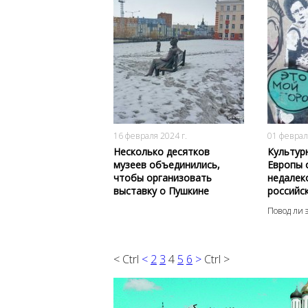
892
0
16 февраля 2024 г.
01 феврал
Несколько десятков
Культур
музеев объединились,
Европы 
чтобы организовать
недалек
выставку о Пушкине
российс
Повод ли э
< Ctrl
<
2
3
4
5
6
>
Ctrl >