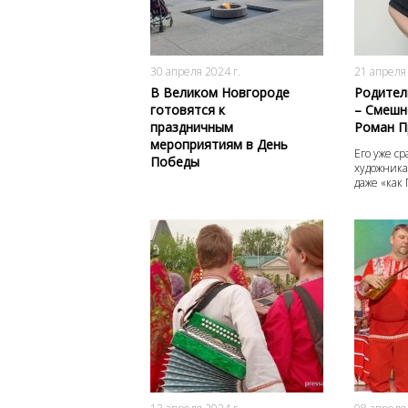
865
0
30 апреля 2024 г.
21 апреля 
В Великом Новгороде
Родител
готовятся к
– Смешн
праздничным
Роман П
мероприятиям в День
Его уже с
Победы
художника
даже «как 
970
0