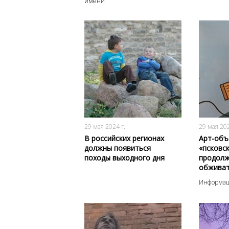
имени
729
0
29 мая 2024 г.
29 мая 202
В российских регионах
Арт-объ
должны появиться
«псковс
походы выходного дня
продол
обживат
Информац