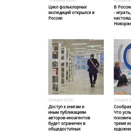
13 апреля 2024 г.
08 апреля 
Цикл фольклорных
В Росси
экспедиций открылся в
- играть
России
настоящ
Новорже
962
0
26 марта 2024 г.
16 марта 2
Доступ к книгам и
Сообраз
иным публикациям
Что усл
авторов-иноагентов
псковичи
будет ограничен в
тремя и
общедоступных
художни