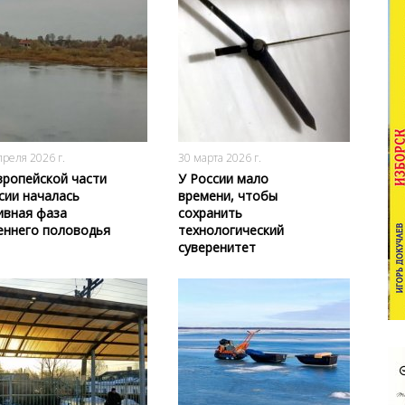
153
0
158
0
преля 2026 г.
30 марта 2026 г.
вропейской части
У России мало
сии началась
времени, чтобы
ивная фаза
сохранить
еннего половодья
технологический
суверенитет