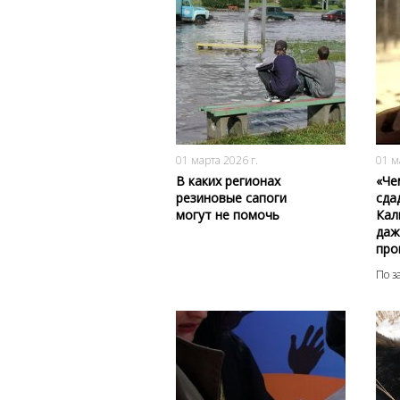
164
0
01 марта 2026 г.
01 м
В каких регионах
«Че
резиновые сапоги
сда
могут не помочь
Кал
даж
про
По з