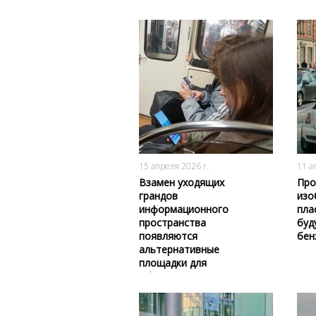
165
0
15 апреля 2026 г.
11 а
Взамен уходящих
Про
грандов
изо
информационного
пла
пространства
буд
появляются
бен
альтернативные
площадки для
общения