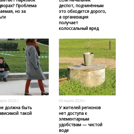
дворах? Проблема
деспот, подчинённым
аемая, но за
это обходится дорого,
ьги
а организация
получает
колоссальный вред
162
0
142
0
арта 2026 г.
06 марта 2026 г.
не должна быть
У жителей регионов
ависимой такой
нет доступа к
элементарным
удобствам — чистой
воде