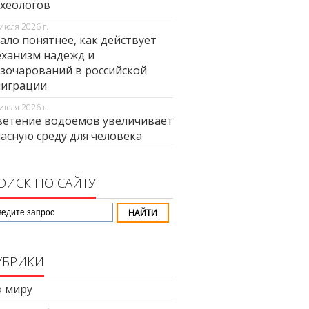
хеологов
июля 2026 г.
ало понятнее, как действует
ханизм надежд и
зочарований в российской
миграции
июля 2026 г.
етение водоёмов увеличивает
асную среду для человека
ОИСК ПО САЙТУ
УБРИКИ
 миру