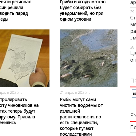
евяти регионах
Грибы и ягоды можно
ар
сии решили
будет собирать без
29 
водить парад
уведомлений, но при
Ст
еды
одном условии
ме
ра
э
28 
Цв
оп
П
146
0
187
0
преля 2026 г.
21 апреля 2026 г.
тролировать
Рыбы могут сами
оту чиновников на
чистить водоёмы от
тах теперь будут
излишней
Р
другому. Правила
растительности, но
енились
есть специалисты,
По
которые пугают
последствиями