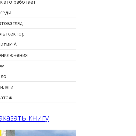
к это работает
седи
товзгляд
льтсектор
итик-А
риключения
ом
ело
иляги
патаж
аказать книгу