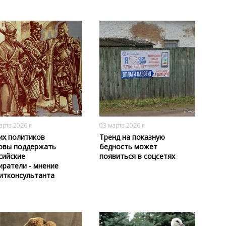
160
0
161
0
арта 2026 г.
03 марта 2026 г.
их политиков
Тренд на показную
овы поддержать
бедность может
сийские
появиться в соцсетях
иратели - мнение
итконсультанта