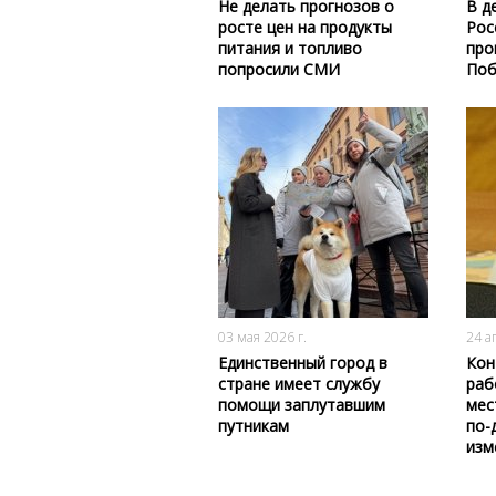
Не делать прогнозов о
В д
росте цен на продукты
Рос
питания и топливо
про
попросили СМИ
Поб
187
0
03 мая 2026 г.
24 а
Единственный город в
Кон
стране имеет службу
раб
помощи заплутавшим
мес
путникам
по-
изм