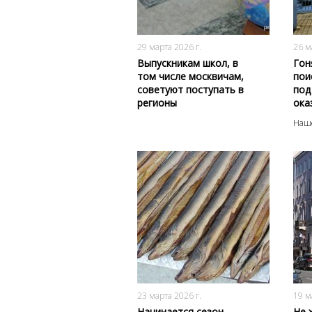
152
0
29 марта 2026 г.
26 м
Выпускникам школ, в
Гон
том числе москвичам,
пои
советуют поступать в
под
регионы
ока
Наше
179
0
23 марта 2026 г.
19 м
Начинается сезон
Не 