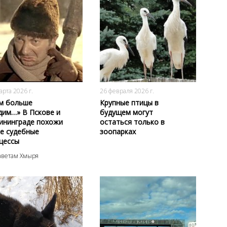
444
0
146
0
арта 2026 г.
26 февраля 2026 г.
м больше
Крупные птицы в
дим…» В Пскове и
будущем могут
ининграде похожи
остаться только в
е судебные
зоопарках
цессы
аветам Хмыря