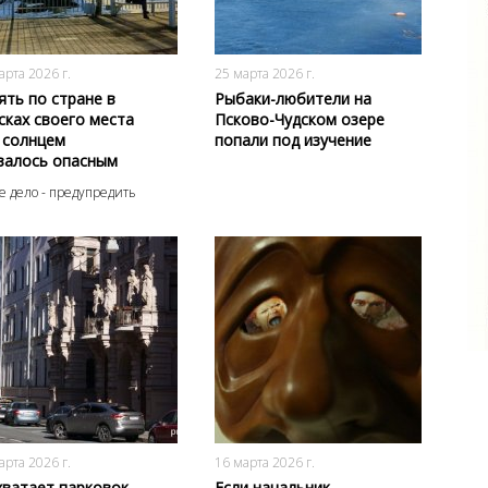
193
0
174
0
арта 2026 г.
25 марта 2026 г.
ять по стране в
Рыбаки-любители на
сках своего места
Псково-Чудском озере
 солнцем
попали под изучение
залось опасным
 дело - предупредить
144
0
185
0
арта 2026 г.
16 марта 2026 г.
хватает парковок
Если начальник