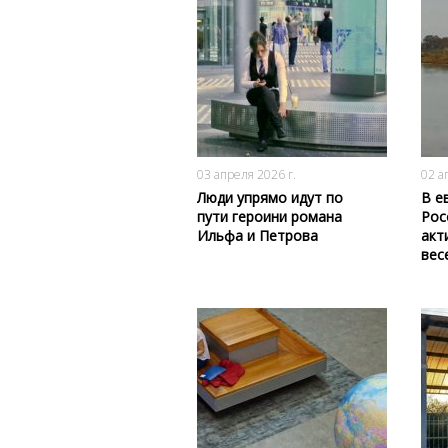
198
0
03 апреля 2026 г.
02 а
Люди упрямо идут по
В е
пути героини романа
Рос
Ильфа и Петрова
акт
вес