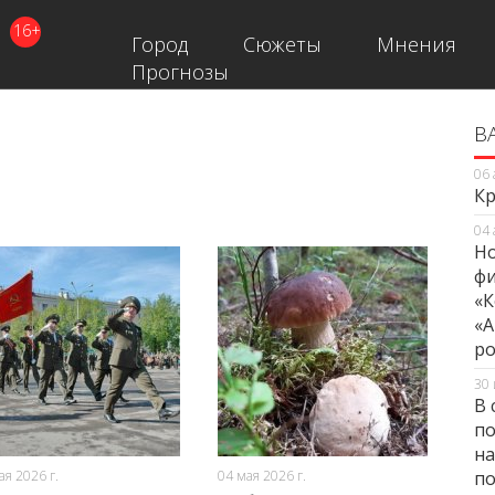
16+
Город
Сюжеты
Мнения
Прогнозы
В
В
06 
Кр
04 
Но
фи
«К
«А
ро
30 
В 
по
155
0
246
0
на
ая 2026 г.
04 мая 2026 г.
по