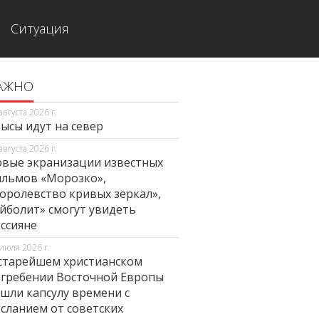
Ситуация
АЖНО
августа 2026 г.
ысы идут на север
августа 2026 г.
вые экранизации известных
льмов «Морозко»,
оролевство кривых зеркал»,
йболит» смогут увидеть
ссияне
июля 2026 г.
старейшем христианском
гребении Восточной Европы
шли капсулу времени с
сланием от советских