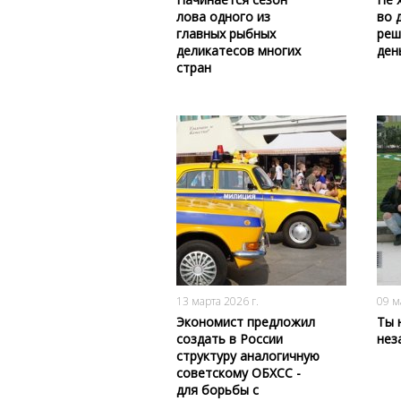
лова одного из
во 
главных рыбных
реш
деликатесов многих
ден
стран
166
0
13 марта 2026 г.
09 м
Экономист предложил
Ты 
создать в России
нез
структуру аналогичную
советскому ОБХСС -
для борьбы с