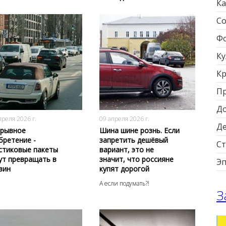
Ка
Со
Фо
Ку
Кр
П
177
0
278
0
Д
преля 2026 г.
09 апреля 2026 г.
Д
рывное
Шина шине рознь. Если
бретение -
запретить дешёвый
Ст
стиковые пакеты
вариант, это не
ут превращать в
значит, что россияне
Э
зин
купят дорогой
А если подумать?!
З