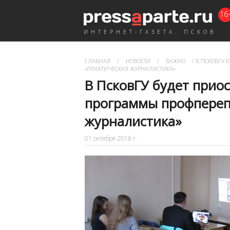
16
ИНТЕРНЕТ-ГАЗЕТА. ПСКОВ
ГЛАВНАЯ
/
НОВОСТИ
/
ВАЖНО
/
В ПСКОВГУ 
«ПРАКТИЧЕСКАЯ ЖУРНАЛИСТИКА»
В ПсковГУ будет прио
программы профпереп
журналистика»
01 октября 2018 г.