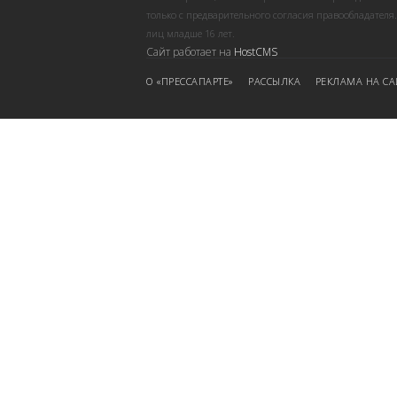
только с предварительного согласия правообладателя
лиц младше 16 лет.
Сайт работает на
HostCMS
О «ПРЕССАПАРТЕ»
РАССЫЛКА
РЕКЛАМА НА СА