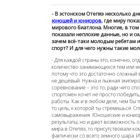
- В эстонском Отепяэ несколько д
юношей и юниоров
, где миру пок
мирового биатлона. Многие, в том
показали неплохие данные, но и си
зачем всё-таки молодым ребятам 
спорт? И для чего нужны такие м
- Для каждой страны это, конечно, от
количество занимающихся тем или ин
потому что это достаточно сложный 
не дешёвый. Нужна и лыжная экипиро
соревнование – это то, ради чего спо
спортсмен хочет не просто победить,
работы. Как и в любом деле, чем бы т
то цель, к которой ты стремишься. Сп
самовыражения. Юношеские и юниор
результаты, но и дают возможность 
мира в Отепяэ, то присутствовали ком
фактически со всего земного шара. 