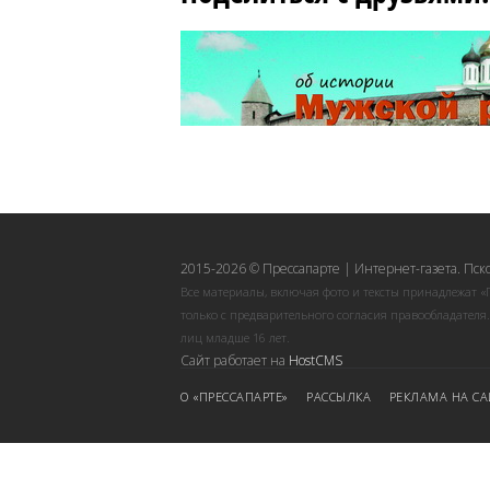
2015-2026 © Прессапарте | Интернет-газета. Пск
Все материалы, включая фото и тексты принадлежат «
только с предварительного согласия правообладателя
лиц младше 16 лет.
Сайт работает на
HostCMS
О «ПРЕССАПАРТЕ»
РАССЫЛКА
РЕКЛАМА НА СА