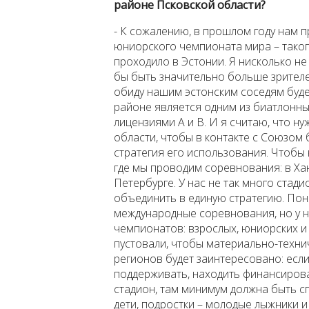
районе Псковской области?
- К сожалению, в прошлом году нам 
юниорского чемпионата мира – таког
проходило в Эстонии. Я нисколько н
бы быть значительно больше зрителей
обиду нашим эстонским соседям буде
районе является одним из биатлонных
лицензиями А и В. И я считаю, что н
области, чтобы в контакте с Союзом
стратегия его использования. Чтобы
где мы проводим соревнования: в Ха
Петербурге. У нас не так много стад
объединить в единую стратегию. Поня
международные соревнования, но у н
чемпионатов: взрослых, юниорских и
пустовали, чтобы материально-технич
регионов будет заинтересовано: есл
поддерживать, находить финансирова
стадион, там минимум должна быть с
дети, подростки – молодые лыжники и