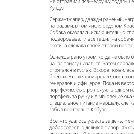
же отправили пса-недоучку подальше 
Кундуз.
Сержант-сапер, дважды раненый, на
наградами, в том числе орденом Крас
Собака оказалась исключительно спо
подворовывал и все тащил на собач
скотина сделала своей второй профе
Однажды рано утром, когда не было 
начал прислушиваться. Затем сорвал
спрятался в кустах. Вскоре появилас
боевых. Это летел маршал Советско
генералов и офицеров. Пока из верт
портфелям, быстро почуял в одном из
портфель за ручку и в мгновение ока 
специальное питание маршалу, слегка 
забыл портфель в Кабуле.
Все, что удалось украсть за день, Н
добросовестно делился с дворняжкой
приготовленный саперами для подстил