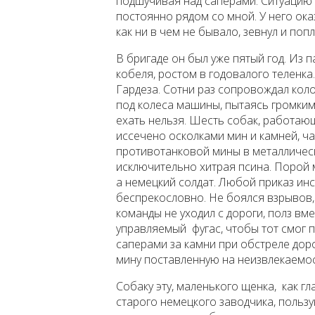
подшучивая над саперами. Ситуацию 
постоянно рядом со мной. У него ока
как ни в чем не бывало, зевнул и поп
В бригаде он был уже пятый год. Из
кобеля, ростом в годовалого теленка
Гардеза. Сотни раз сопровождал коло
под колеса машины, пытаясь громким
ехать нельзя. Шесть собак, работающ
иссечено осколками мин и камней, ча
противотанковой мины в металлическ
исключительно хитрая псина. Порой м
а немецкий солдат. Любой приказ ин
беспрекословно. Не боялся взрывов,
команды не уходил с дороги, полз в
управляемый фугас, чтобы тот смог п
саперами за камни при обстреле доро
мину поставленную на неизвлекаемос
Собаку эту, маленького щенка, как гл
старого немецкого заводчика, поль