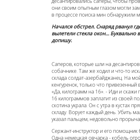
десантировались саперы, чтобы пров
они своим опытным глазом могли за
в процессе поиска мин обнаружили м
Начался обстрел. Снаряд рванул гд
вылетели стекла окон… Буквально 
допишу.
Саперов, которые шли на десантиро
собачнике. Там же ходил и что-то и
склада солдат-азербайджанец. На мой
кенгуренок, только что привезенный 
«Да, килограмм на 16». - Иди и скажи 
16 килограммов заплатит из своей по
скотина украла. Он с утра в кустах пр
складу. Ворует каждый день. Убить ма
указал пальцем, недовольно прорыча
Сержант-инструктор и его помощник 
Одна немецкая овчарка - кобель огр