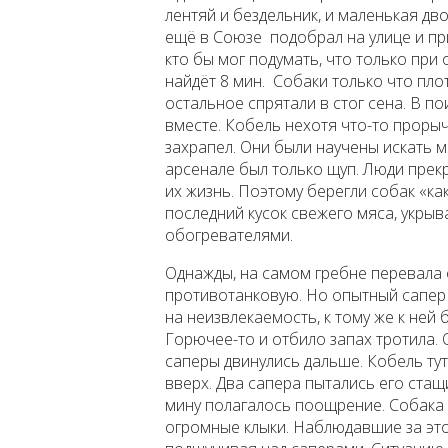
лентяй и бездельник, и маленькая дв
ещё в Союзе подобрал на улице и пр
кто бы мог подумать, что только пр
найдёт 8 мин. Собаки только что пло
остальное спрятали в стог сена. В по
вместе. Кобель нехотя что-то прорыча
захрапел. Они были научены искать м
арсенале был только щуп. Люди прек
их жизнь. Поэтому берегли собак «ка
последний кусок свежего мяса, укрыв
обогревателями.
Однажды, на самом гребне перевала 
противотанковую. Но опытный сапер
на неизвлекаемость, к тому же к ней
Горючее-то и отбило запах тротила. 
саперы двинулись дальше. Кобель тут
вверх. Два сапера пытались его стащ
мину полагалось поощрение. Собака у
огромные клыки. Наблюдавшие за этой