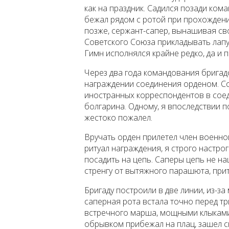
как на праздник. Садился позади кома
бежал рядом с ротой при прохожден
позже, сержант-сапер, вынашивая св
Советского Союза прикладывать лапу к
Гимн исполнялся крайне редко, да и п
Через два года командования бригад
награждении соединения орденом. С
иностранных корреспондентов в соед
болгарина. Одному, я впоследствии п
жестоко пожалел.
Вручать орден прилетел член военно
ритуал награждения, я строго настро
посадить на цепь. Саперы цепь не н
стренгу от вытяжного парашюта, при
Бригаду построили в две линии, из-за
саперная рота встала точно перед т
встречного марша, мощными клыками, 
обрывком прибежал на плац, зашел ск