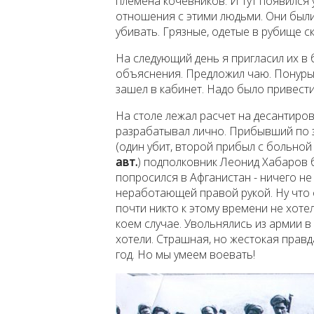
племена кочевников. И тут появился
отношения с этими людьми. Они были 
убивать. Грязные, одетые в рубище с
На следующий день я пригласил их в 
объяснения. Предложил чаю. Понурые
зашел в кабинет. Надо было привести
На столе лежал расчет на десантирова
разрабатывал лично. Прибывший по 
(один убит, второй прибыл с больной 
авт.
) подполковник Леонид Хабаров 
попросился в Афганистан - ничего не
неработающей правой рукой. Ну что о
почти никто к этому времени не хотел
коем случае. Увольнялись из армии в
хотели. Страшная, но жестокая прав
год. Но мы умеем воевать!