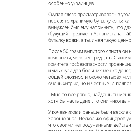
особенно украинцев.
Скупая слеза просматривалась в уголк
нес свято хранимую бутылку коньяка –
вынужден был ему напомнить, что да
(будущий Президент Афганистана –
ав
бутылку водки, а ты, имея такую ценно
После 50 грамм выпитого спирта он н
кочевники, человек тридцать. С дики
комитета госбезопасности провинции
и умыкнули два больших мешка денег,
общей сложности около четырёх милл
очень хитрые, но и честные. И подпо
- Мне-то все равно, найдешь ты мешки
хотя бы часть денег, то они никогда 
У кочевников и раньше были веские 
хорошо знал. Несколько офицеров уж
что своими непродуманными действи