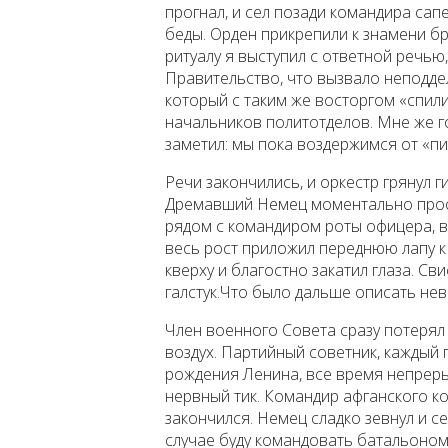
прогнал, и сел позади командира сап
беды. Орден прикрепили к знамени бр
ритуалу я выступил с ответной речью
Правительство, что вызвало неподде
который с таким же восторгом «спили
начальников политотделов. Мне же г
заметил: мы пока воздержимся от «пи
Речи закончились, и оркестр грянул г
Дремавший Немец моментально прос
рядом с командиром роты офицера, в
весь рост приложил переднюю лапу к
кверху и благостно закатил глаза. С
галстук.Что было дальше описать не
Член военного Совета сразу потерял 
воздух. Партийный советник, каждый 
рождения Ленина, все время непрерыв
нервный тик. Командир афганского ко
закончился. Немец сладко зевнул и се
случае буду командовать батальоно