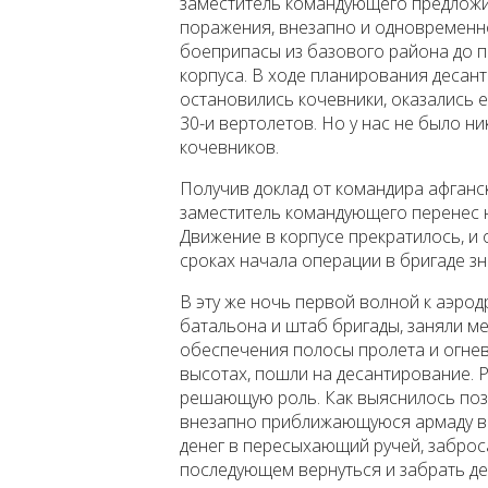
заместитель командующего предложи
поражения, внезапно и одновременн
боеприпасы из базового района до п
корпуса. В ходе планирования десант
остановились кочевники, оказались 
30-и вертолетов. Но у нас не было н
кочевников.
Получив доклад от командира афганс
заместитель командующего перенес н
Движение в корпусе прекратилось, и
сроках начала операции в бригаде зн
В эту же ночь первой волной к аэро
батальона и штаб бригады, заняли ме
обеспечения полосы пролета и огне
высотах, пошли на десантирование. Р
решающую роль. Как выяснилось позж
внезапно приближающуюся армаду ве
денег в пересыхающий ручей, заброс
последующем вернуться и забрать де