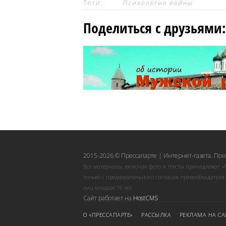
Теги:
Психология войны
Поделиться с друзьями:
2015-2026 © Прессапарте | Интернет-газета. Пск
Все материалы, включая фото и тексты принадлежат «
только с предварительного согласия правообладателя
лиц младше 16 лет.
Сайт работает на
HostCMS
О «ПРЕССАПАРТЕ»
РАССЫЛКА
РЕКЛАМА НА СА