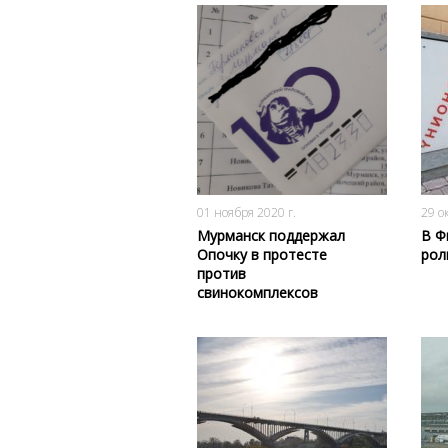
2041
0
01 ноября 2020 г.
29 о
Мурманск поддержал
В Ф
Опочку в протесте
рол
против
свинокомплексов