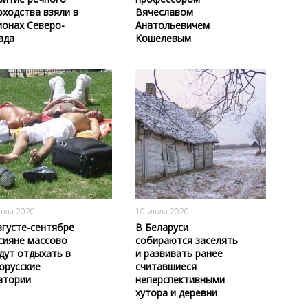
оходства взяли в
Вячеславом
ионах Северо-
Анатольевичем
ада
Кошелевым
2647
0
2807
0
юля 2020 г.
10 июля 2020 г.
вгусте-сентябре
В Беларуси
сияне массово
собираются заселять
дут отдыхать в
и развивать ранее
орусские
считавшиеся
атории
неперспективными
хутора и деревни