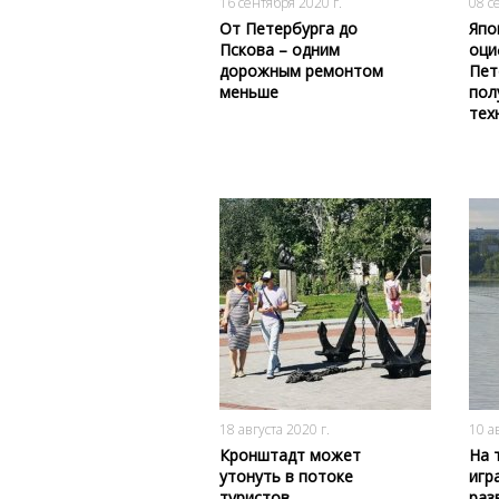
16 сентября 2020 г.
08 с
От Петербурга до
Япо
Пскова – одним
оци
дорожным ремонтом
Пет
меньше
пол
тех
2720
0
18 августа 2020 г.
10 а
Кронштадт может
На 
утонуть в потоке
игр
туристов
раз