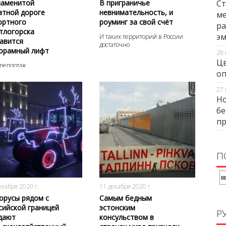
наменитой
В приграничье
Ст
атной дороге
невнимательность, и
ме
ортного
роуминг за свой счёт
ра
тлогорска
э
И таких территорий в России
авится
достаточно
орамный лифт
28 
Цв
репортаж
оп
27 
Но
бе
п
П
2405
0
2931
0
екабря 2020 г.
11 декабря 2020 г.
орусы рядом с
Самым бедным
сийской границей
эстонским
Р
дают
консульством в