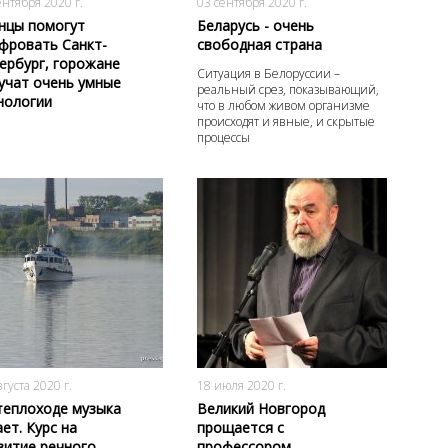
ентября 2020 г.
03 сентября 2020 г.
нцы помогут
Беларусь - очень
фровать Санкт-
свободная страна
ербург, горожане
Ситуация в Белоруссии –
учат очень умные
реальный срез, показывающий,
нологии
что в любом живом организме
происходят и явные, и скрытые
процессы
3283
0
2785
0
вгуста 2020 г.
18 июля 2020 г.
теплоходе музыка
Великий Новгород
ает. Курс на
прощается с
витие речного
профессором