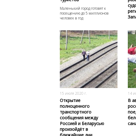
суд
Маленький город готовят к
рег
посещению до 5 миллионов
Зап
человек в год
2720
0
15 июля 2020 г.
14 и
Открытие
В а
полноценного
рос
транспортного
пое
сообщения между
бел
Россией и Беларусью
сан
произойдёт в
ближайшие дни