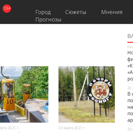
16+
Город
Сюжеты
Мнения
Прогнозы
В
В
04 
Но
фи
«К
«А
ро
30 
В 
по
на
по
ар
2363
0
2663
0
арта 2021 г.
03 марта 2021 г.
29 