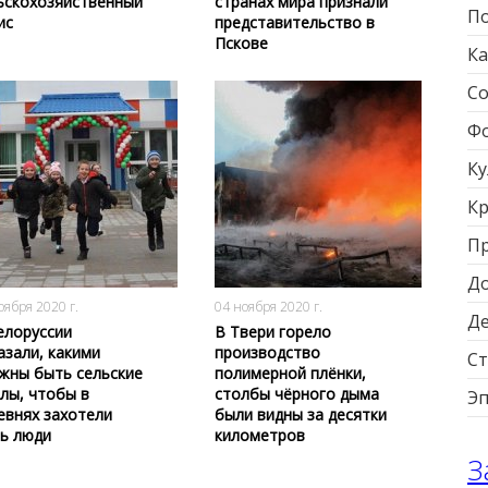
ьскохозяйственный
странах мира признали
По
ис
представительство в
Пскове
Ка
Со
Фо
Ку
Кр
П
2823
0
2613
0
Д
оября 2020 г.
04 ноября 2020 г.
Д
елоруссии
В Твери горело
азали, какими
производство
Ст
жны быть сельские
полимерной плёнки,
лы, чтобы в
столбы чёрного дыма
Э
евнях захотели
были видны за десятки
ь люди
километров
З