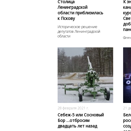
Столица
К з
Ленинградской
кан
области приблизилась
кур
к Пскову
Све
доб
Историческое решение
пан
депутатов Ленинградской
области
Фото
6166
0
28 февраля 2021 г.
21 д
Себеж-5 или Сосновый
Бел
Бор …отбросим
рос
двадцать лет назад
соз