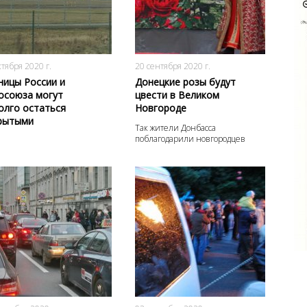
2950
0
2451
0
ктября 2020 г.
20 сентября 2020 г.
ницы России и
Донецкие розы будут
осоюза могут
цвести в Великом
олго остаться
Новгороде
рытыми
Так жители Донбасса
поблагодарили новгородцев
2212
0
3193
0