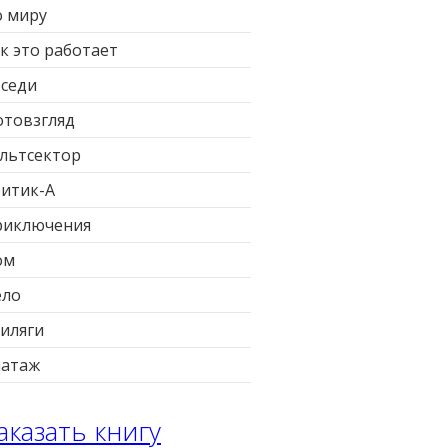
 миру
к это работает
седи
товзгляд
льтсектор
итик-А
риключения
ом
ело
иляги
патаж
аказать книгу