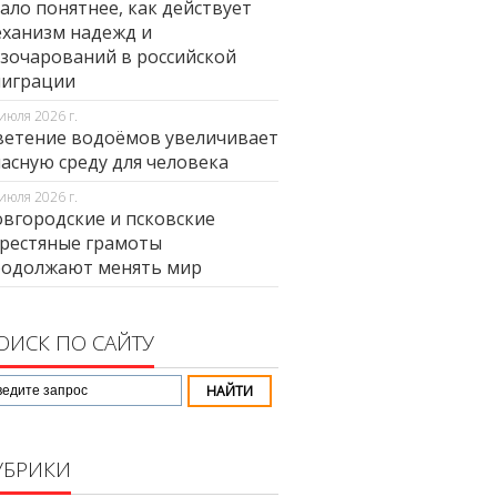
ало понятнее, как действует
ханизм надежд и
зочарований в российской
миграции
июля 2026 г.
етение водоёмов увеличивает
асную среду для человека
июля 2026 г.
вгородские и псковские
рестяные грамоты
родолжают менять мир
ОИСК ПО САЙТУ
УБРИКИ