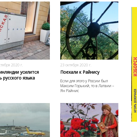
2268
0
2722
0
ктября 2020 г.
23 октября 2020 г.
инляндии усилится
Поехали к Райнису
ь русского языка
Если для этого у России был
Максим Горький, то в Латвии –
Ян Райнис