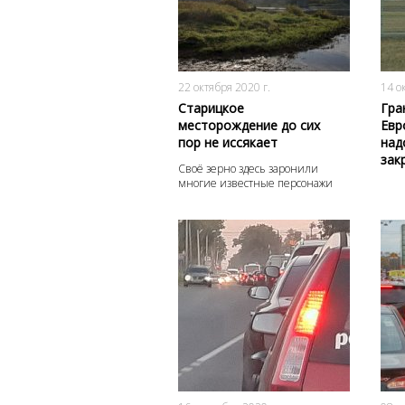
2724
0
22 октября 2020 г.
14 о
Старицкое
Гра
месторождение до сих
Евр
пор не иссякает
над
зак
Своё зерно здесь заронили
многие известные персонажи
2438
0