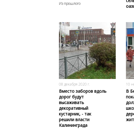
сел
Из прошлого
оаз
2601
0
08 декабря 2020 г.
10 н
Вместо заборов вдоль
В Б
дорог будут
пок
высаживать
дол
декоративный
шко
кустарник, - так
дер
решили власти
жит
Калининграда