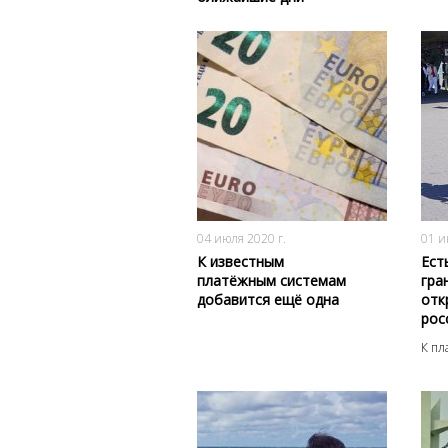
2739
0
04 июля 2020 г.
01 и
К известным
Ест
платёжным системам
гра
добавится ещё одна
отк
рос
К пл