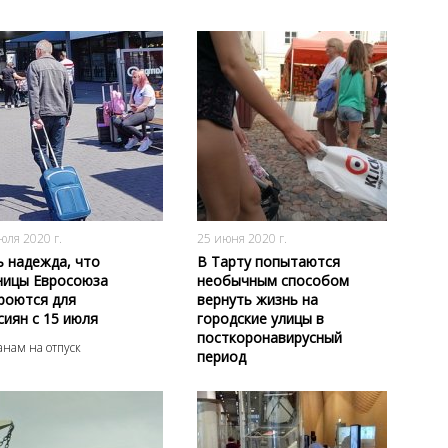
2744
0
3485
0
юля 2020 г.
25 июня 2020 г.
ь надежда, что
В Тарту попытаются
ницы Евросоюза
необычным способом
роются для
вернуть жизнь на
сиян с 15 июля
городские улицы в
посткоронавирусный
анам на отпуск
период