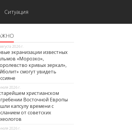
Ситуация
АЖНО
августа 2026 г.
вые экранизации известных
льмов «Морозко»,
оролевство кривых зеркал»,
йболит» смогут увидеть
ссияне
июля 2026 г.
старейшем христианском
гребении Восточной Европы
шли капсулу времени с
сланием от советских
хеологов
июля 2026 г.