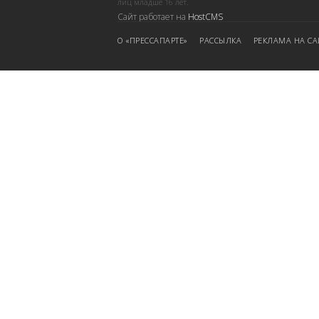
лиц младше 16 лет.
Сайт работает на
HostCMS
О «ПРЕССАПАРТЕ»
РАССЫЛКА
РЕКЛАМА НА СА