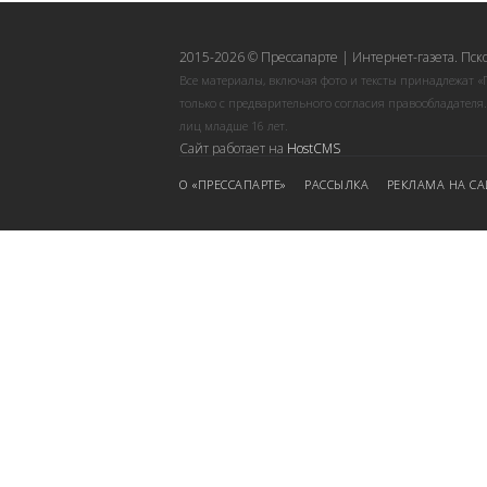
2015-2026 © Прессапарте | Интернет-газета. Пск
Все материалы, включая фото и тексты принадлежат «
только с предварительного согласия правообладателя
лиц младше 16 лет.
Сайт работает на
HostCMS
О «ПРЕССАПАРТЕ»
РАССЫЛКА
РЕКЛАМА НА СА