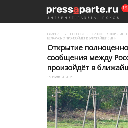
16
ИНТЕРНЕТ-ГАЗЕТА. ПСКОВ
ГЛАВНАЯ
/
НОВОСТИ
/
ВАЖНО
/
ОТКРЫТИЕ П
БЕЛАРУСЬЮ ПРОИЗОЙДЁТ В БЛИЖАЙШИЕ ДНИ
Открытие полноценно
сообщения между Рос
произойдёт в ближай
15 июля 2020 г.