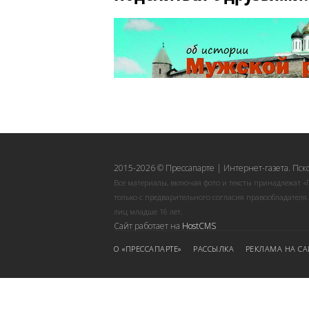
2015-2026 © Прессапарте | Интернет-газета. Пск
Все материалы, включая фото и тексты принадлежат «
только с предварительного согласия правообладателя
лиц младше 16 лет.
Сайт работает на
HostCMS
О «ПРЕССАПАРТЕ»
РАССЫЛКА
РЕКЛАМА НА СА