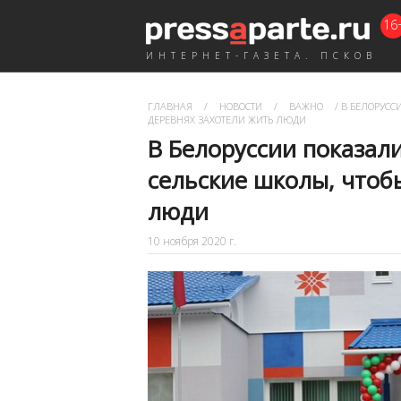
16
ИНТЕРНЕТ-ГАЗЕТА. ПСКОВ
ГЛАВНАЯ
/
НОВОСТИ
/
ВАЖНО
/
В БЕЛОРУСС
ДЕРЕВНЯХ ЗАХОТЕЛИ ЖИТЬ ЛЮДИ
В Белоруссии показал
сельские школы, чтоб
люди
10 ноября 2020 г.