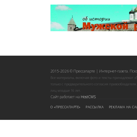
2015-2026 © Прессапарте | Интернет-газета. Пск
Все материалы, включая фото и тексты принадлежат «
только с предварительного согласия правообладателя
лиц младше 16 лет.
Сайт работает на
HostCMS
О «ПРЕССАПАРТЕ»
РАССЫЛКА
РЕКЛАМА НА СА