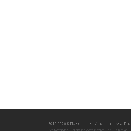
2015-2026 © Прессапарте | Интернет-газета. Пск
Все материалы, включая фото и тексты принадлежат «