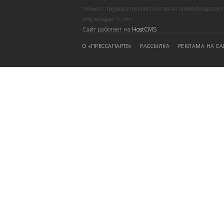
только с предварительного согласия правообладателя
лиц младше 16 лет.
Сайт работает на
HostCMS
О «ПРЕССАПАРТЕ»
РАССЫЛКА
РЕКЛАМА НА СА