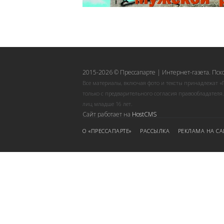
2015-2026 © Прессапарте | Интернет-газета. Пск
Все материалы, включая фото и тексты принадлежат «
только с предварительного согласия правообладателя
лиц младше 16 лет.
Сайт работает на
HostCMS
О «ПРЕССАПАРТЕ»
РАССЫЛКА
РЕКЛАМА НА СА