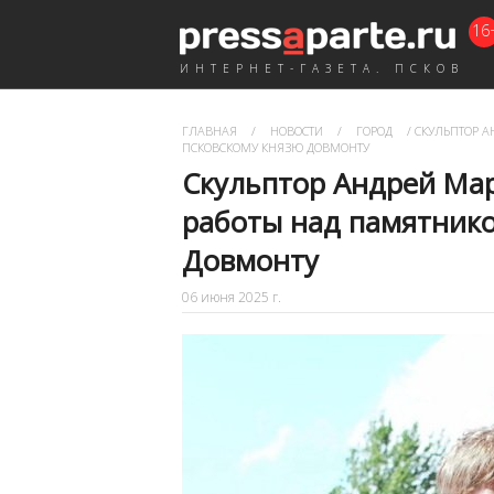
16
ИНТЕРНЕТ-ГАЗЕТА. ПСКОВ
ГЛАВНАЯ
/
НОВОСТИ
/
ГОРОД
/
СКУЛЬПТОР А
ПСКОВСКОМУ КНЯЗЮ ДОВМОНТУ
Скульптор Андрей Мар
работы над памятнико
Довмонту
06 июня 2025 г.