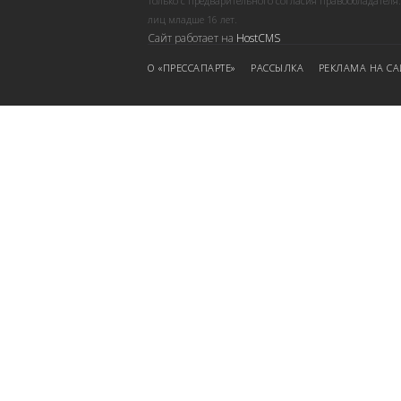
только с предварительного согласия правообладателя
лиц младше 16 лет.
Сайт работает на
HostCMS
О «ПРЕССАПАРТЕ»
РАССЫЛКА
РЕКЛАМА НА СА