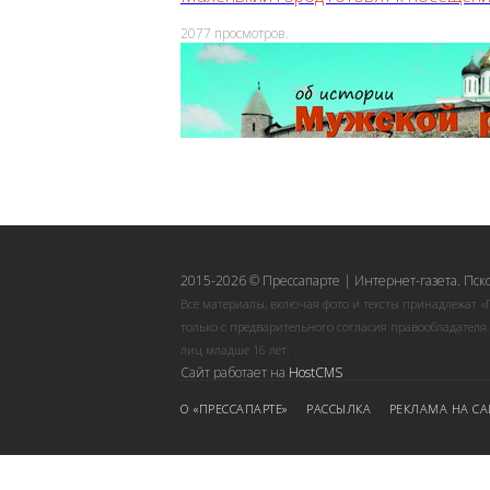
2077
просмотров.
2015-2026 © Прессапарте | Интернет-газета. Пск
Все материалы, включая фото и тексты принадлежат «
только с предварительного согласия правообладателя
лиц младше 16 лет.
Сайт работает на
HostCMS
О «ПРЕССАПАРТЕ»
РАССЫЛКА
РЕКЛАМА НА СА