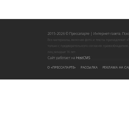
2015-2026 © Прессапарте | Интернет-газета. Пск
Все материалы, включая фото и тексты принадлежат «
только с предварительного согласия правообладателя
лиц младше 16 лет.
Сайт работает на
HostCMS
О «ПРЕССАПАРТЕ»
РАССЫЛКА
РЕКЛАМА НА СА