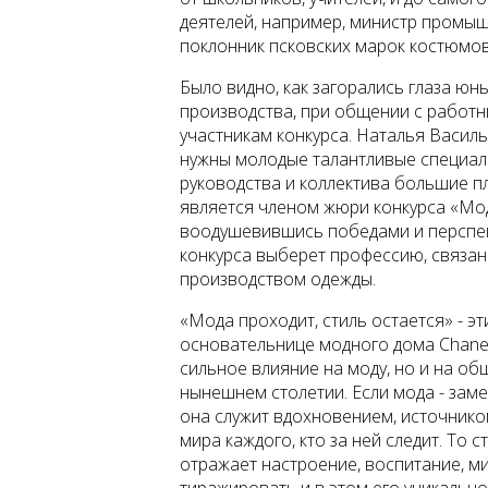
деятелей, например, министр промы
поклонник псковских марок костюмов
Было видно, как загорались глаза ю
производства, при общении с работн
участникам конкурса. Наталья Васил
нужны молодые талантливые специалис
руководства и коллектива большие п
является членом жюри конкурса «Мо
воодушевившись победами и перспек
конкурса выберет профессию, связан
производством одежды.
«Мода проходит, стиль остается» - э
основательнице модного дома Chanel,
сильное влияние на моду, но и на об
нынешнем столетии. Если мода - заме
она служит вдохновением, источнико
мира каждого, кто за ней следит. То 
отражает настроение, воспитание, ми
тиражировать и в этом его уникальнос