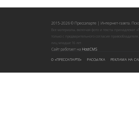
2015-2026 © Прессапарте | Интернет-газета. Пск
Все материалы, включая фото и тексты принадлежат «
только с предварительного согласия правообладателя
лиц младше 16 лет.
Сайт работает на
HostCMS
О «ПРЕССАПАРТЕ»
РАССЫЛКА
РЕКЛАМА НА СА