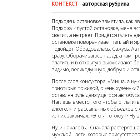
КОНТЕКСТ
-
авторская рубрика
Подходя к остановке заметила, как а
Подхожу к пустой остановке, меня вс
светит, а не греет. Придётся гулять в
остановке поворачивает тёплый и я
подойдёт. Обрадовалась. Сажусь. Авт
сразу. Оборачиваюсь назад, а там т
платить и в открытую высмеивают бе
видимо, великодушную, добрую и от
После слов кондуктора: «Миша, а ну-
приоткрыл пожилой, очень худенький 
оставляя руль движущегося автобуса: 
Наглецы вместо того чтобы оплатить 
алкоголя и рассыпанных объедков с к
из них закричал: «Это я-то клоун? Ну в
Ну, и началось... Сначала растерявш
мужской части, которые присутствов