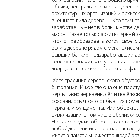
облика, центрального места деревни 
архитектурных организаций и архите
внешнего вида деревень. Кто этим оза
заработаешь – нет в большинстве де
массы. Разве только архитектурный э
что-то преобразовать вокруг своего 
если в деревне рядом с мегаполисом
бывший банкир, подзаработавший арт
совсем не значит, что уставшая знам
дворца за высоким забором и асфал
Хотя традиция деревенского обустро
бытования. И кое-где она ещё просту
черты таких деревень, сёл и посёлко
сохранилось что-то от бывших помещ
парка или фундаменты. Или объекты,
цивилизации, в том числе обелиски с
Но такие редкие объекты, как старые
любой деревни или посёлка настоящее
живут в памяти множества людей раз