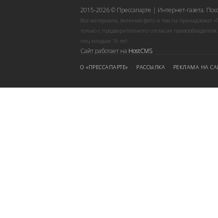
2015-2026 © Прессапарте | Интернет-газета. Пск
Все материалы, включая фото и тексты принадлежат «
только с предварительного согласия правообладателя
лиц младше 16 лет.
Сайт работает на
HostCMS
О «ПРЕССАПАРТЕ»
РАССЫЛКА
РЕКЛАМА НА СА