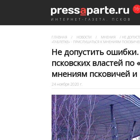
16
ИНТЕРНЕТ-ГАЗЕТА. ПСКОВ
ГЛАВНАЯ
/
НОВОСТИ
/
МНЕНИЯ
/
НЕ ДОПУСТ
«ТАБЛЕТКЕ» - ПРИСЛУШАТЬСЯ К МНЕНИЯМ ПСКОВИЧ
Не допустить ошибки
псковских властей по 
мнениям псковичей и
24 ноября 2020 г.