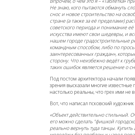
Впрочем, о чём это я – «Таблетка» п
Не знаю, кого пытаются обмануть сл
снос и новое строительство на осво
стране (а также за её пределами) ра
советского периода и понимание её 
искусства имеют свои шедевры, и вс
нашем городе градостроительные р
командным способом, либо по прос
заинтересованных граждан», которые
сторону. Что неизбежно ведёт к гр
таких ошибок является решение о сн
Под постом архитектора начали появ
зрения высказали многие известные
настолько реальны, что грех ими не 
Вот, что написал псковский художник
«Объект действительно стильный. О
его можно сделать "фишкой городск
реально вернуть туда танцы. Купить 
молодёжи без проблем и народ пова