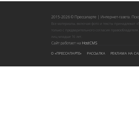
2015-2026 © Прессапарте | Интернет-газета. Пск
Все материалы, включая фото и тексты принадлежат «
только с предварительного согласия правообладателя
лиц младше 16 лет.
Сайт работает на
HostCMS
О «ПРЕССАПАРТЕ»
РАССЫЛКА
РЕКЛАМА НА СА