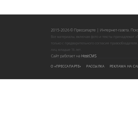
2015-2026 © Прессапарте | Интернет-газета. Пск
Все материалы, включая фото и тексты принадлежат «
только с предварительного согласия правообладателя
лиц младше 16 лет.
Сайт работает на
HostCMS
О «ПРЕССАПАРТЕ»
РАССЫЛКА
РЕКЛАМА НА СА