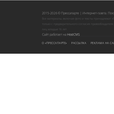
2015-2026 © Прессапарте | Интернет-газета. Пск
Все материалы, включая фото и тексты принадлежат «
только с предварительного согласия правообладателя
лиц младше 16 лет.
Сайт работает на
HostCMS
О «ПРЕССАПАРТЕ»
РАССЫЛКА
РЕКЛАМА НА СА