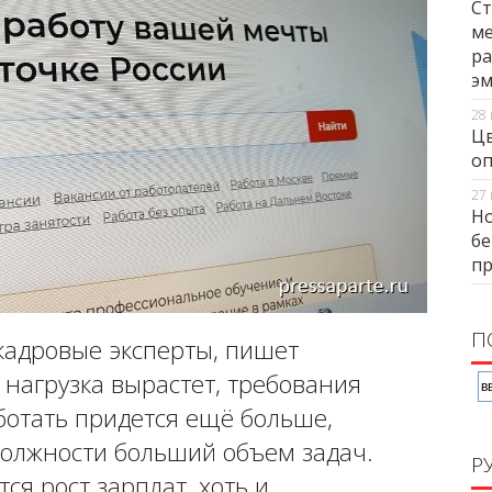
Ст
ме
ра
э
28 
Цв
оп
27 
Но
бе
п
П
кадровые эксперты, пишет
нагрузка вырастет, требования
ботать придется ещё больше,
олжности больший объем задач.
Р
ся рост зарплат, хоть и