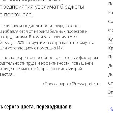
По
предприятия увеличат бюджеты
Ка
е персонала.
Со
ение производительности труда, говорят
Фо
и избавляются от нерентабельных проектов и
 сотрудниками. В том числе принимаются
Ку
бере, где 20% сотрудников сокращают, потому что
ашли «отстающих» с помощью ИИ.
Кр
П
алась конкурентоспособность, ключевым фактором
одительности труда и эффективности, повышение
Д
ся вице-президент «Опоры России» Дмитрий
вестия»).
Д
Ст
«Прессапарте»/Pressaparte.ru
Э
ть серого цвета, переходящая в
З