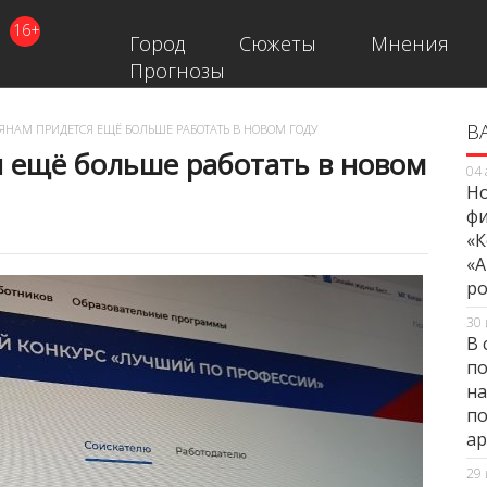
16+
Город
Сюжеты
Мнения
Прогнозы
В
В
ЯНАМ ПРИДЕТСЯ ЕЩЁ БОЛЬШЕ РАБОТАТЬ В НОВОМ ГОДУ
я ещё больше работать в новом
04 
Но
фи
«К
«А
ро
30 
В 
по
на
по
ар
29 