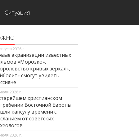
Ситуация
АЖНО
августа 2026 г.
вые экранизации известных
льмов «Морозко»,
оролевство кривых зеркал»,
йболит» смогут увидеть
ссияне
июля 2026 г.
старейшем христианском
гребении Восточной Европы
шли капсулу времени с
сланием от советских
хеологов
июля 2026 г.