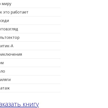
 миру
к это работает
седи
товзгляд
льтсектор
итик-А
риключения
ом
ело
иляги
патаж
аказать книгу