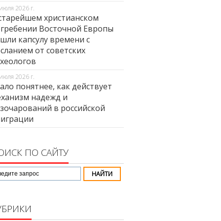
июля 2026 г.
старейшем христианском
гребении Восточной Европы
шли капсулу времени с
сланием от советских
хеологов
июля 2026 г.
ало понятнее, как действует
ханизм надежд и
зочарований в российской
миграции
ОИСК ПО САЙТУ
УБРИКИ