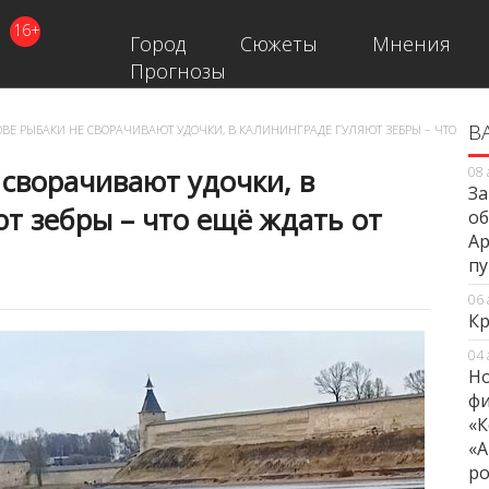
16+
Город
Сюжеты
Мнения
Прогнозы
В
В
ВЕ РЫБАКИ НЕ СВОРАЧИВАЮТ УДОЧКИ, В КАЛИНИНГРАДЕ ГУЛЯЮТ ЗЕБРЫ – ЧТО
 сворачивают удочки, в
08 
За
т зебры – что ещё ждать от
об
Ар
п
06 
Кр
04 
Но
фи
«К
«А
ро