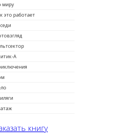
 миру
к это работает
седи
товзгляд
льтсектор
итик-А
риключения
ом
ело
иляги
патаж
аказать книгу