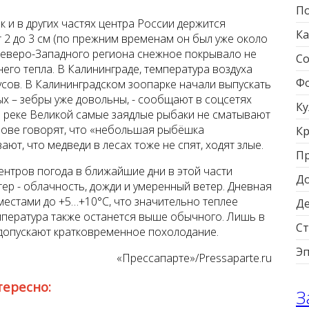
По
к и в других частях центра России держится
Ка
2 до 3 см (по прежним временам он был уже около
 Северо-Западного региона снежное покрывало не
Со
его тепла. В Калининграде, температура воздуха
Фо
усов. В Калининградском зоопарке начали выпускать
х – зебры уже довольны, - сообщают в соцсетях
Ку
а реке Великой самые заядлые рыбаки не сматывают
улове говорят, что «небольшая рыбёшка
Кр
ют, что медведи в лесах тоже не спят, ходят злые.
П
нтров погода в ближайшие дни в этой части
Д
ер - облачность, дожди и умеренный ветер. Дневная
местами до +5…+10°C, что значительно теплее
Д
пература также останется выше обычного. Лишь в
Ст
допускают кратковременное похолодание.
Э
«Прессапарте»/Pressaparte.ru
тересно:
З