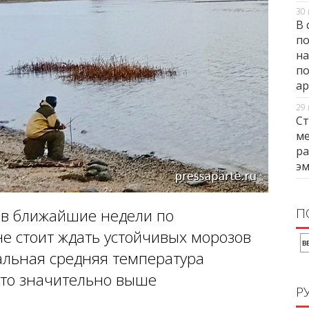
30 
В 
по
на
по
ар
29 
Ст
ме
ра
э
П
а в ближайшие недели по
е стоит ждать устойчивых морозов
альная средняя температура
что значительно выше
Р
.