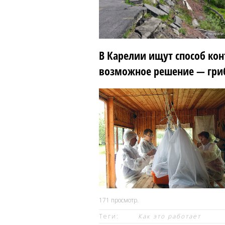
В Карелии ищут способ ко
возможное решение — гр
171
просмотр.
Теги:
Как это работает