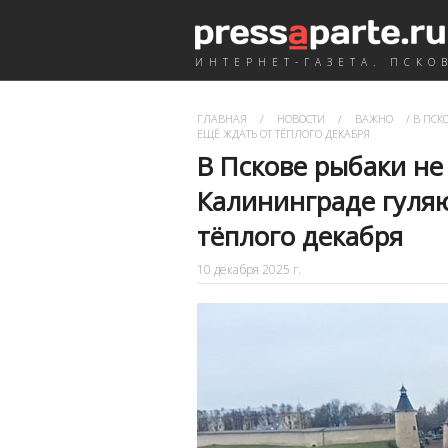
ИНТЕРНЕТ-ГАЗЕТА. ПСКО
ГЛАВНАЯ
/
НОВОСТИ
/
ВАЖНО
/
В ПСКО
ЕЩЁ ЖДАТЬ ОТ ТЁПЛОГО ДЕКАБРЯ
В Пскове рыбаки не
Калининграде гуляю
тёплого декабря
10 декабря 2025 г.