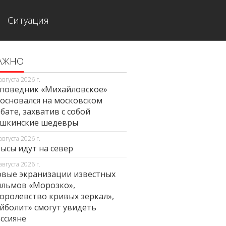
Ситуация
АЖНО
августа 2026 г.
поведник «Михайловское»
основался на московском
бате, захватив с собой
ушкинские шедевры
августа 2026 г.
ысы идут на север
августа 2026 г.
вые экранизации известных
льмов «Морозко»,
оролевство кривых зеркал»,
йболит» смогут увидеть
ссияне