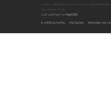
только с предварительного согласия правообладателя
лиц младше 16 лет.
Сайт работает на
HostCMS
О «ПРЕССАПАРТЕ»
РАССЫЛКА
РЕКЛАМА НА СА