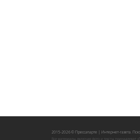
2015-2026 © Прессапарте | Интернет-газета. Пск
Все материалы, включая фото и тексты принадлежат «