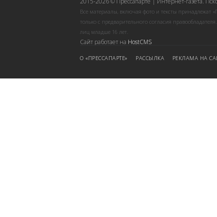
2015-2026 © Прессапарте | Интернет-газета. Пск
Все материалы, включая фото и тексты принадлежат «
только с предварительного согласия правообладателя
лиц младше 16 лет.
Сайт работает на
HostCMS
О «ПРЕССАПАРТЕ»
РАССЫЛКА
РЕКЛАМА НА СА