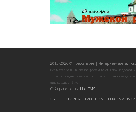
2015-2026 © Прессапарте | Интернет-газета. Пск
Все материалы, включая фото и тексты принадлежат «
только с предварительного согласия правообладателя
лиц младше 16 лет.
Сайт работает на
HostCMS
О «ПРЕССАПАРТЕ»
РАССЫЛКА
РЕКЛАМА НА СА