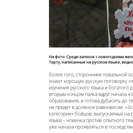
На фото: Среди записок с новогодними же
Тарту, написанные на русском языке, видн
Более того, сторонники повальной э
знают хорошую русскую поговорку «па
изучения русского языка и богатого р
вторым концом палка вдруг начала к
образования, и готова дубасить до те
не придёт в должное равновесие. «Э
категории» бойцов, выпускаемых на р
языки – новичка против опытного тяж
уже начала проявляться в последстви