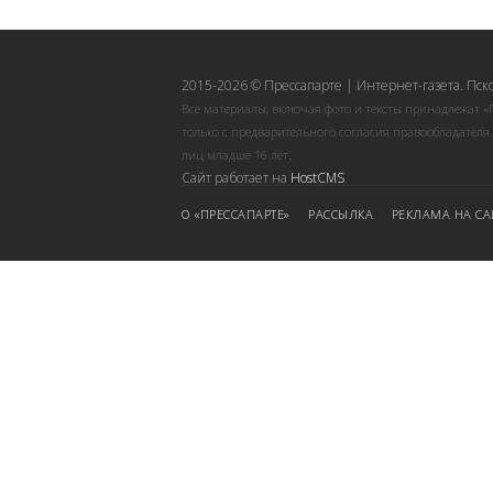
2015-2026 © Прессапарте | Интернет-газета. Пск
Все материалы, включая фото и тексты принадлежат «
только с предварительного согласия правообладателя
лиц младше 16 лет.
Сайт работает на
HostCMS
О «ПРЕССАПАРТЕ»
РАССЫЛКА
РЕКЛАМА НА СА