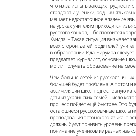
что из-за испытывающих трудности с
страдают и ученики, родным языком к
мешает недостаточное владение язык
на уроках учителям приходится изъяс
русского языков, – беспокоится кор
Кундла. – Такая ситуация вызывает за
всех сторон, детей, родителей, учите
в образовании Ида-Вирумаа следует 
предлагает журналист, основные шко
могли получать образование на своё
Чем больше детей из русскоязычных 
большей будет проблема. А потом и
ассимиляции школ под основную кат
дети из украинских семей, число кот
процесс пойдёт ещё быстрее. Это бу
остающиеся русскоязычные школы не
преподавания эстонского языка, а эс
должны будут понизить уровень преп
понимание учеников из разных языко