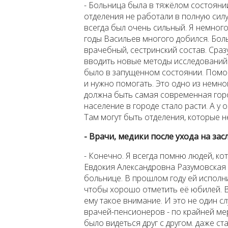
- Больница была в тяжёлом состояни
отделения не работали в полную силу
всегда был очень сильный. Я немног
годы Васильев многого добился. Бол
врачебный, сестринский состав. Сраз
вводить новые методы исследований.
было в запущенном состоянии. Помог
и нужно помогать. Это одно из немног
должна быть самая современная горо
население в городе стало расти. А у
Там могут быть отделения, которые 
- Врачи, медики после ухода на за
- Конечно. Я всегда помню людей, ко
Евдокия Александровна Разумовская 
больнице. В прошлом году ей исполни
чтобы хорошо отметить её юбилей. В
ему такое внимание. И это не один с
врачей-пенсионеров - по крайней ме
было видеться друг с другом. даже с