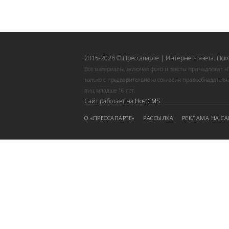
2015-2026 © Прессапарте | Интернет-газета. Пск
Все материалы, включая фото и тексты принадлежат «
только с предварительного согласия правообладателя
лиц младше 16 лет.
Сайт работает на
HostCMS
О «ПРЕССАПАРТЕ»
РАССЫЛКА
РЕКЛАМА НА СА