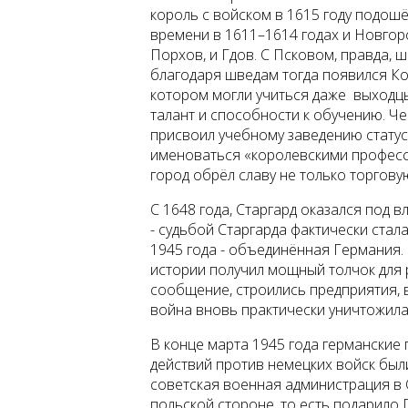
король с войском в 1615 году подошёл
времени в 1611–1614 годах и Новгоро
Порхов, и Гдов. С Псковом, правда, 
благодаря шведам тогда появился Ко
котором могли учиться даже выходцы
талант и способности к обучению. Че
присвоил учебному заведению статус
именоваться «королевскими професс
город обрёл славу не только торговую
С 1648 года, Старгард оказался под в
- судьбой Старгарда фактически стал
1945 года - объединённая Германия. 
истории получил мощный толчок для
сообщение, строились предприятия, 
война вновь практически уничтожила
В конце марта 1945 года германские 
действий против немецких войск были
советская военная администрация в 
польской стороне, то есть подарило