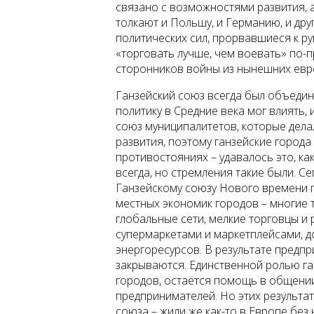
связано с возможностями развития, а
толкают и Польшу, и Германию, и др
политических сил, прорвавшиеся к ру
«торговать лучше, чем воевать» по-
сторонников войны из нынешних евро
Ганзейский союз всегда был объедин
политику в Средние века мог влиять,
союз муниципалитетов, которые дела
развития, поэтому ганзейские города
противостояниях – удавалось это, ка
всегда, но стремления такие были. С
Ганзейскому союзу Нового времени п
местных экономик городов – многие
глобальные сети, мелкие торговцы и 
супермаркетами и маркетплейсами, 
энергоресурсов. В результате предп
закрываются. Единственной ролью ган
городов, остаётся помощь в общении
предпринимателей. Но этих результа
союза – жили же как-то в Европе без