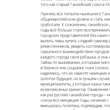
того как старый Ганзейский союз в XV
Причём, все попытки нынешнего Ган
общеевропейском уровне и стать не
сработали. К сожалению, ганзейское
годы всё больше стало воспринимать
городских представителей без каких-
выпить пива, купить сладкий сувенир
ремесленников, увидеть костюмирова
серьёзного взаимодействия городов п
каждого города своя рубашка, а она, к
тайны по выживанию, которыми никто
в бизнесе или социалке тоже сложно
надеялись, что их заметят немецкие 
золотое будущее, но в лучшем случа
муниципалитеты, у которых казна такж
всевозможных кризисов. Оживление 
как раз русские ганзейские города – 
союза все минувшие годы, начиная с 
вмешалась политика, подтвердив, чт