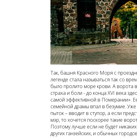
Так, башня Красного Моря с проездн
легенде стала называться так со вре
было пролито море крови. А ворота
страха и боли - до конца XVI века зд
самой эффективной в Померании». Ее
семейной драмы впал в безумие. Уже
пыток – вводит в ступор, а если пред
мэр, то хочется поскорее такие воро
Поэтому лучше если не будет никаких
других ганзейских, и обычных городо