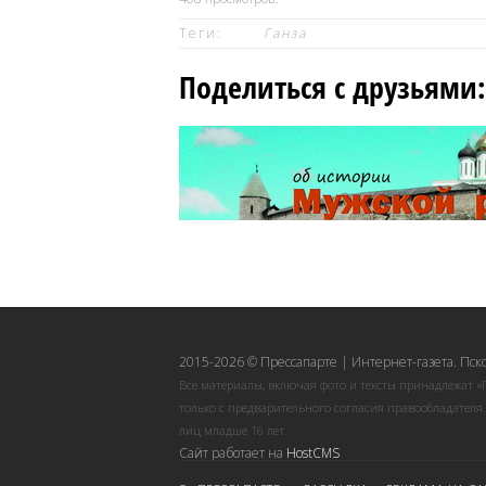
Теги:
Ганза
Поделиться с друзьями:
2015-2026 © Прессапарте | Интернет-газета. Пск
Все материалы, включая фото и тексты принадлежат «
только с предварительного согласия правообладателя
лиц младше 16 лет.
Сайт работает на
HostCMS