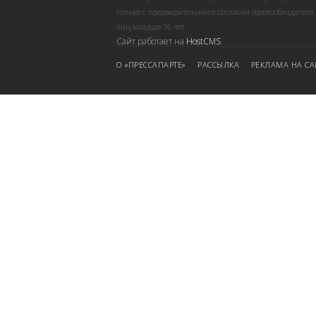
только с предварительного согласия правообладателя
лиц младше 16 лет.
Сайт работает на
HostCMS
О «ПРЕССАПАРТЕ»
РАССЫЛКА
РЕКЛАМА НА СА