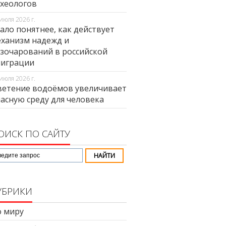
хеологов
июля 2026 г.
ало понятнее, как действует
ханизм надежд и
зочарований в российской
миграции
июля 2026 г.
етение водоёмов увеличивает
асную среду для человека
ОИСК ПО САЙТУ
УБРИКИ
 миру