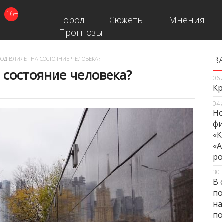
16+
Город
Сюжеты
Мнения
Прогнозы
В
В
РОД ВЛИЯЕТ НА СОСТОЯНИЕ ЧЕЛОВЕКА?
а состояние человека?
06 
Кр
04 
Но
фи
«К
«А
ро
30 
В 
по
на
по