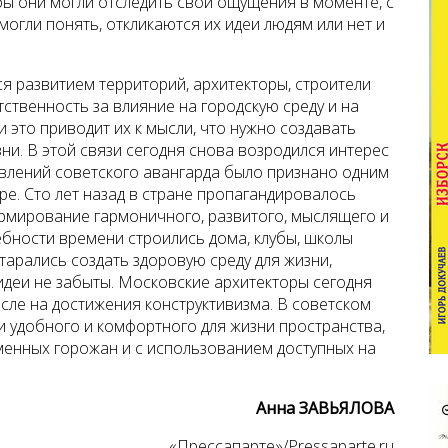
бы они могли отследить свои ощущения в моменте, с
могли понять, откликаются их идеи людям или нет и
я развитием территорий, архитекторы, строители
ственность за влияние на городскую среду и на
и это приводит их к мысли, что нужно создавать
ни. В этой связи сегодня снова возродился интерес
равлений советского авангарда было признано одним
ре. Сто лет назад в стране пропагандировалось
рмирование гармоничного, развитого, мыслящего и
ебности времени строились дома, клубы, школы
тарались создать здоровую среду для жизни,
 идеи не забыты. Московские архитекторы сегодня
сле на достижения конструктивизма. В советском
и удобного и комфортного для жизни пространства,
менных горожан и с использованием доступных на
Анна ЗАВЬЯЛОВА
«Прессапарте»/Pressaparte.ru