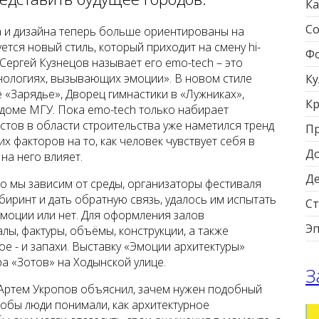
Ка
Со
 и дизайна теперь больше ориентированы на
тся новый стиль, который приходит на смену hi-
Фо
 Сергей Кузнецов называет его emo-tech – это
хнологиях, вызывающих эмоции». В новом стиле
Ку
 «Зарядье», Дворец гимнастики в «Лужниках»,
Кр
доме МГУ. Пока emo-tech только набирает
стов в области строительства уже наметился тренд
П
 факторов на то, как человек чувствует себя в
Д
на него влияет.
Д
но мы зависим от среды, организаторы фестиваля
биринт и дать обратную связь, удалось им испытать
Ст
моции или нет. Для оформления залов
Э
ы, фактуры, объёмы, конструкции, а также
е - и запахи. Выставку «Эмоции архитектуры»
а «Зотов» на Ходынской улице.
З
Артем Укропов объяснил, зачем нужен подобный
тобы люди понимали, как архитектурное