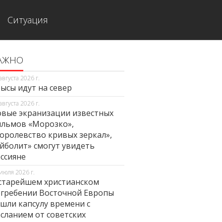
Ситуация
АЖНО
августа 2026 г.
ысы идут на север
августа 2026 г.
вые экранизации известных
льмов «Морозко»,
оролевство кривых зеркал»,
йболит» смогут увидеть
ссияне
июля 2026 г.
старейшем христианском
гребении Восточной Европы
шли капсулу времени с
сланием от советских