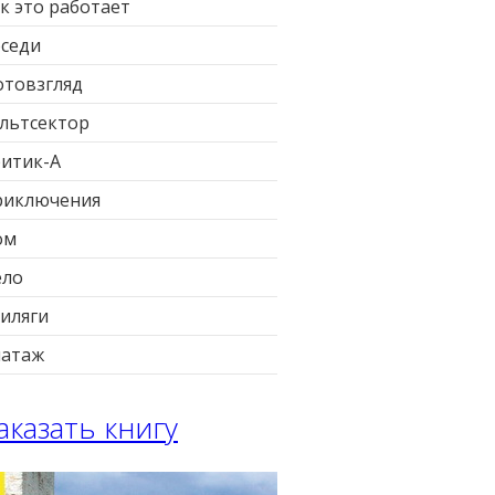
к это работает
седи
товзгляд
льтсектор
итик-А
риключения
ом
ело
иляги
патаж
аказать книгу