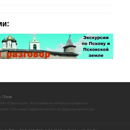
ми:
. Псков
ежат «Прессапарте». Использование материалов разрешено
ателя. Сайт может содержать контент, не предназначенный для