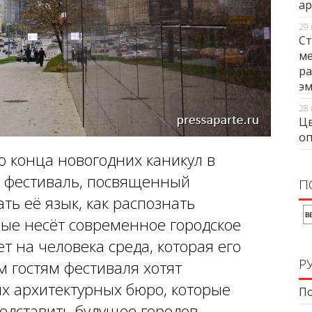
ар
29 
Ст
ме
ра
э
28 
Цв
оп
о конца новогодних каникул в
ь фестиваль, посвященный
П
ть её язык, как распознать
рые несёт современное городское
т на человека среда, которая его
Р
м гостям фестиваля хотят
их архитектурных бюро, которые
По
едставить будущее городов.