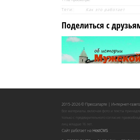
Теги:
Как это работает
Поделиться с друзья
2015-2026 © Прессапарте | Интернет-газета
Все материалы, включая фото и тексты принадл
только с предварительного согласия правооблад
лиц младше 16 лет.
Сайт работает на
HostCMS