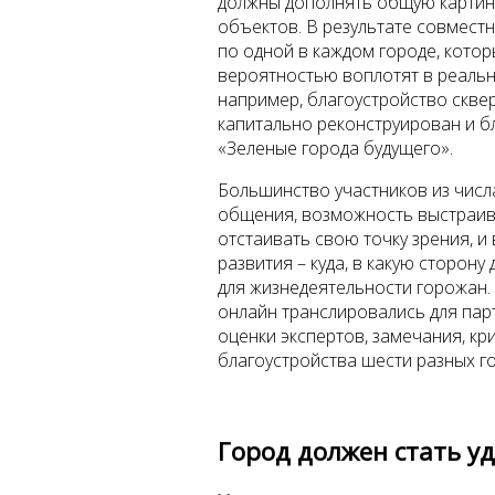
должны дополнять общую картину
объектов. В результате совмест
по одной в каждом городе, кото
вероятностью воплотят в реальнос
например, благоустройство скве
капитально реконструирован и б
«Зеленые города будущего».
Большинство участников из числ
общения, возможность выстраива
отстаивать свою точку зрения, и
развития – куда, в какую сторон
для жизнедеятельности горожан.
онлайн транслировались для пар
оценки экспертов, замечания, кр
благоустройства шести разных г
Город должен стать у