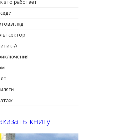
к это работает
седи
товзгляд
льтсектор
итик-А
риключения
ом
ело
иляги
патаж
аказать книгу