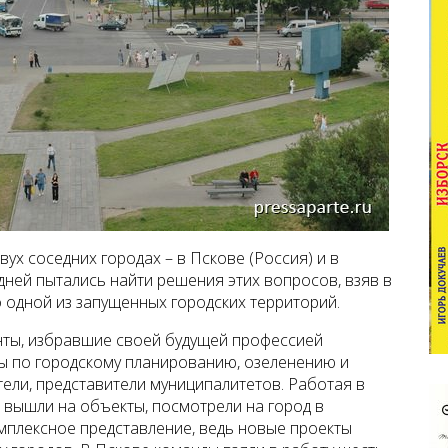
ух соседних городах – в Пскове (Россия) и в
 дней пытались найти решения этих вопросов, взяв в
 одной из запущенных городских территорий.
нты, избравшие своей будущей профессией
сты по городскому планированию, озеленению и
тели, представители муниципалитетов. Работая в
, вышли на объекты, посмотрели на город в
мплексное представление, ведь новые проекты