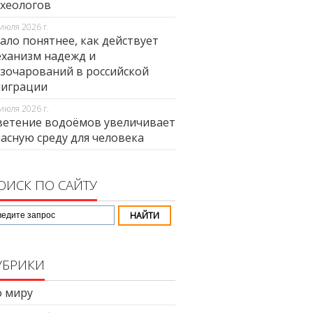
хеологов
июля 2026 г.
ало понятнее, как действует
ханизм надежд и
зочарований в российской
миграции
июля 2026 г.
етение водоёмов увеличивает
асную среду для человека
ОИСК ПО САЙТУ
УБРИКИ
 миру