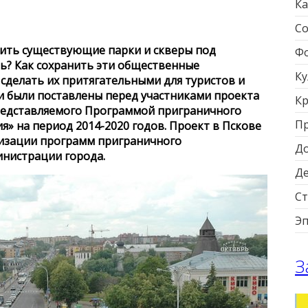
Ка
Со
бить существующие парки и скверы под
Фо
ь? Как сохранить эти общественные
Ку
сделать их притягательными для туристов и
и были поставлены перед участниками проекта
Кр
представляемого Программой приграничного
П
ия» на период 2014-2020 годов. Проект в Пскове
лизации программ приграничного
Д
инистрации города.
Д
Ст
Э
З