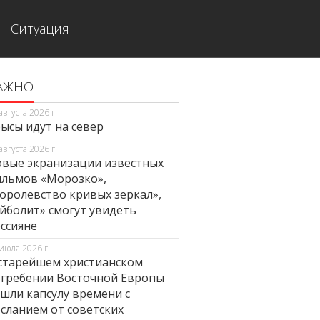
Ситуация
АЖНО
августа 2026 г.
ысы идут на север
августа 2026 г.
вые экранизации известных
льмов «Морозко»,
оролевство кривых зеркал»,
йболит» смогут увидеть
ссияне
июля 2026 г.
старейшем христианском
гребении Восточной Европы
шли капсулу времени с
сланием от советских