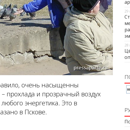
ар
29 
Ст
ме
ра
э
28 
Цв
оп
П
равило, очень насыщенны
 – прохлада и прозрачный воздух
любого энергетика. Это в
Р
азано в Пскове.
По