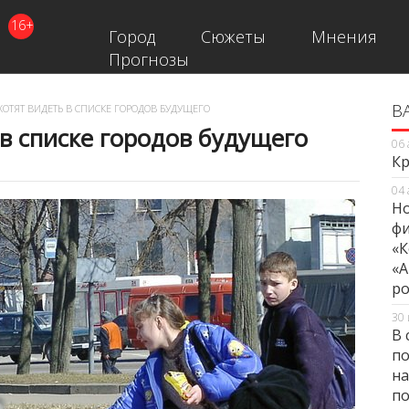
16+
Город
Сюжеты
Мнения
Прогнозы
В
В
ХОТЯТ ВИДЕТЬ В СПИСКЕ ГОРОДОВ БУДУЩЕГО
 в списке городов будущего
06 
Кр
04 
Но
фи
«К
«А
ро
30 
В 
по
на
по