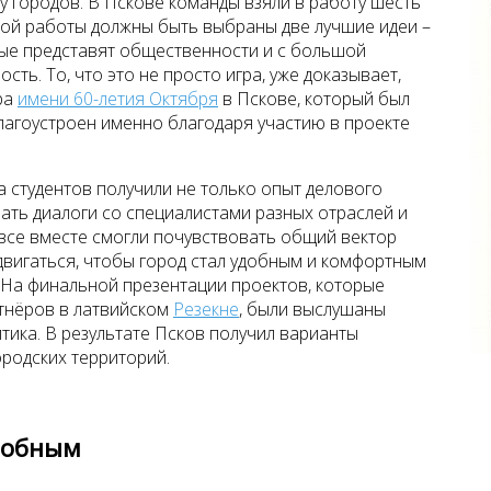
 городов. В Пскове команды взяли в работу шесть
ной работы должны быть выбраны две лучшие идеи –
рые представят общественности и с большой
ть. То, что это не просто игра, уже доказывает,
ра
имени 60-летия Октября
в Пскове, который был
лагоустроен именно благодаря участию в проекте
а студентов получили не только опыт делового
ть диалоги со специалистами разных отраслей и
 все вместе смогли почувствовать общий вектор
у двигаться, чтобы город стал удобным и комфортным
 На финальной презентации проектов, которые
тнёров в латвийском
Резекне
, были выслушаны
итика. В результате Псков получил варианты
ородских территорий.
добным