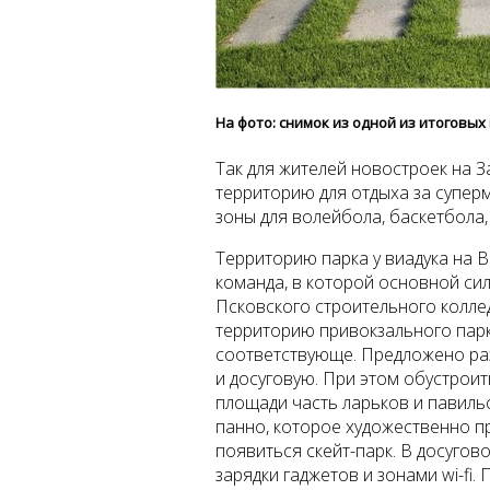
На фото: снимок из одной из итоговы
Так для жителей новостроек на 
территорию для отдыха за супер
зоны для волейбола, баскетбола,
Территорию парка у виадука на 
команда, в которой основной си
Псковского строительного колле
территорию привокзального парк
соответствующе. Предложено раз
и досуговую. При этом обустрои
площади часть ларьков и павиль
панно, которое художественно п
появиться скейт-парк. В досуго
зарядки гаджетов и зонами wi-fi