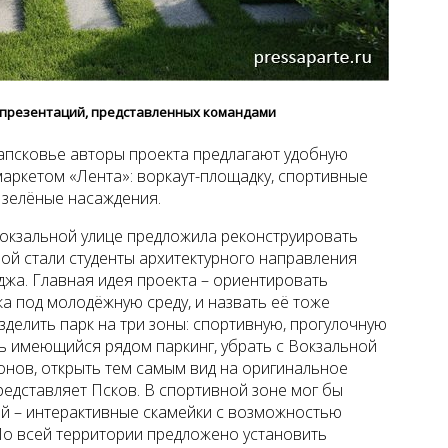
х презентаций, представленных командами
Запсковье авторы проекта предлагают удобную
маркетом «Лента»: воркаут-площадку, спортивные
 зелёные насаждения.
Вокзальной улице предложила реконструировать
лой стали студенты архитектурного направления
джа. Главная идея проекта – ориентировать
а под молодёжную среду, и назвать её тоже
делить парк на три зоны: спортивную, прогулочную
ть имеющийся рядом паркинг, убрать с Вокзальной
онов, открыть тем самым вид на оригинальное
редставляет Псков. В спортивной зоне мог бы
вой – интерактивные скамейки с возможностью
. По всей территории предложено установить