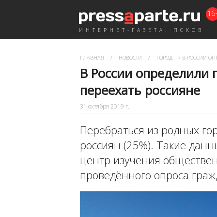
16
ИНТЕРНЕТ-ГАЗЕТА. ПСКОВ
ГЛАВНАЯ
/
НОВОСТИ
/
ГОРОД
/
В РОССИИ ОПР
В России определили г
переехать россияне
31 октября 2019 г.
Перебраться из родных го
россиян (25%). Такие дан
центр изучения обществе
проведённого опроса граж