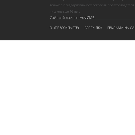
только с предварительного согласия правообладателя
лиц младше 16 лет.
Сайт работает на
HostCMS
О «ПРЕССАПАРТЕ»
РАССЫЛКА
РЕКЛАМА НА СА