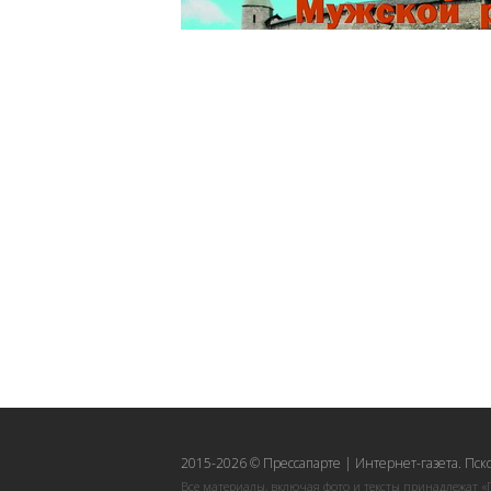
2015-2026 © Прессапарте | Интернет-газета. Пск
Все материалы, включая фото и тексты принадлежат «