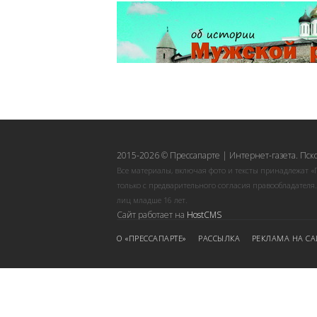
2015-2026 © Прессапарте | Интернет-газета. Пск
Все материалы, включая фото и тексты принадлежат «
только с предварительного согласия правообладателя
лиц младше 16 лет.
Сайт работает на
HostCMS
О «ПРЕССАПАРТЕ»
РАССЫЛКА
РЕКЛАМА НА СА