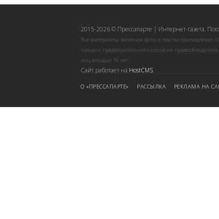
2015-2026 © Прессапарте | Интернет-газета. Пск
Все материалы, включая фото и тексты принадлежат «
только с предварительного согласия правообладателя
лиц младше 16 лет.
Сайт работает на
HostCMS
О «ПРЕССАПАРТЕ»
РАССЫЛКА
РЕКЛАМА НА СА