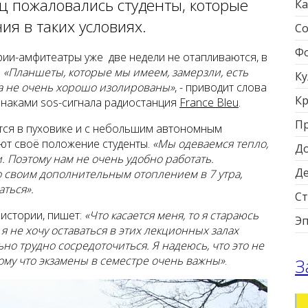
ц пожаловались студенты, которые
Ка
я в таких условиях.
Со
Фо
рии-амфитеатры уже две недели не отапливаются, в
.
«Планшеты, которые мы имеем, замерзли, есть
Ку
кна не очень хорошо изолированы»
, - приводит слова
Кр
изнаками sos-сигнала радиостанция
France Bleu
.
П
тся в пуховике и с небольшим автономным
ют своё положение студенты.
«Мы одеваемся тепло,
Д
 Поэтому нам не очень удобно работать.
Д
о своим дополнительным отоплением в 7 утра,
аться».
Ст
 истории, пишет:
«Что касается меня, то я стараюсь
Э
я не хочу оставаться в этих лекционных залах
но трудно сосредоточиться. Я надеюсь, что это не
тому что экзамены в семестре очень важны»
.
З