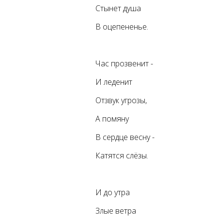
Стынет душа
В оцепененье.
Час прозвенит -
И леденит
Отзвук угрозы,
А помяну
В сердце весну -
Катятся слёзы.
И до утра
Злые ветра