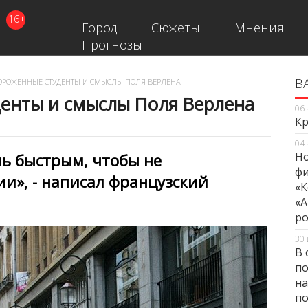
16+
Город
Сюжеты
Мнения
Прогнозы
В
В
РОЖЕННЫЕ СТУДЕНТЫ И СМЫСЛЫ ПОЛЯ ВЕРЛЕНА
енты и смыслы Поля Верлена
06 
Кр
04 
Но
нь быстрым, чтобы не
фи
ии», - написал французский
«К
«А
ро
30 
В 
по
на
по