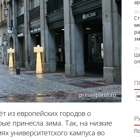
ар
29 
Ст
ме
ра
э
28 
Цв
оп
П
ёт из европейских городов о
Р
рые принесла зима. Так, на низкие
По
ях университетского кампуса во