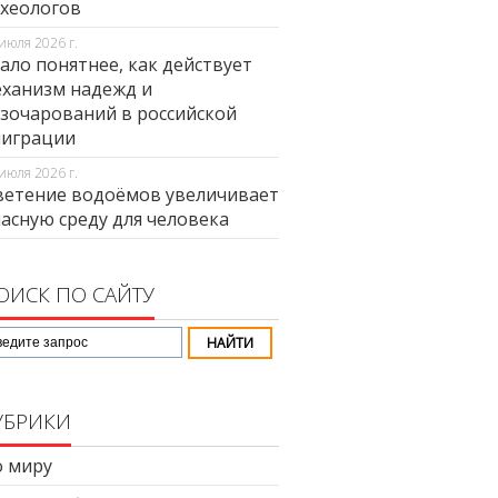
хеологов
июля 2026 г.
ало понятнее, как действует
ханизм надежд и
зочарований в российской
миграции
июля 2026 г.
етение водоёмов увеличивает
асную среду для человека
ОИСК ПО САЙТУ
УБРИКИ
 миру