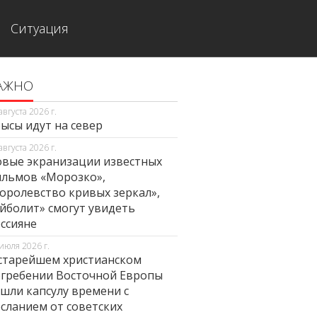
Ситуация
АЖНО
августа 2026 г.
ысы идут на север
августа 2026 г.
вые экранизации известных
льмов «Морозко»,
оролевство кривых зеркал»,
йболит» смогут увидеть
ссияне
июля 2026 г.
старейшем христианском
гребении Восточной Европы
шли капсулу времени с
сланием от советских