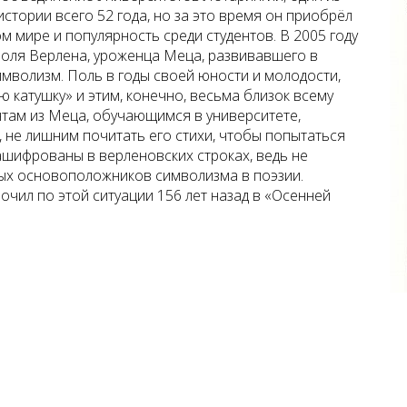
стории всего 52 года, но за это время он приобрёл
м мире и популярность среди студентов. В 2005 году
оля Верлена, уроженца Меца, развивавшего в
имволизм. Поль в годы своей юности и молодости,
ю катушку» и этим, конечно, весьма близок всему
нтам из Меца, обучающимся в университете,
 не лишним почитать его стихи, чтобы попытаться
ашифрованы в верленовских строках, ведь не
вных основоположников символизма в поэзии.
очил по этой ситуации 156 лет назад в «Осенней