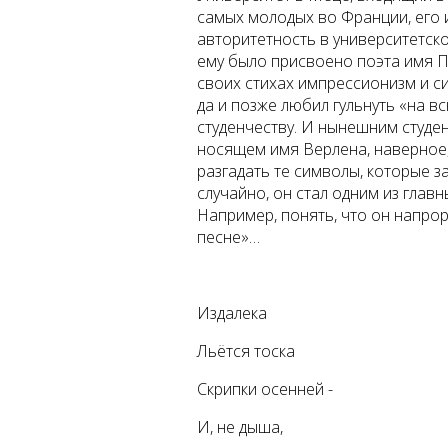
самых молодых во Франции, его и
авторитетность в университетско
ему было присвоено поэта имя П
своих стихах импрессионизм и с
да и позже любил гульнуть «на вс
студенчеству. И нынешним студе
носящем имя Верлена, наверное,
разгадать те символы, которые з
случайно, он стал одним из гла
Например, понять, что он напрор
песне»…
Издалека
Льётся тоска
Скрипки осенней -
И, не дыша,