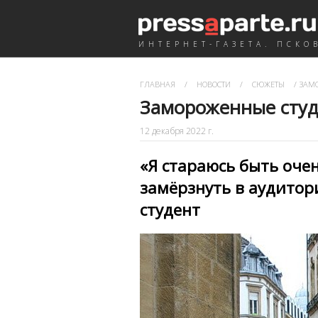
ИНТЕРНЕТ-ГАЗЕТА. ПСКО
ГЛАВНАЯ
/
НОВОСТИ
/
СЮЖЕТЫ
/
ЗАМО
Замороженные студ
12 декабря 2022 г.
«Я стараюсь быть оче
замёрзнуть в аудитор
студент