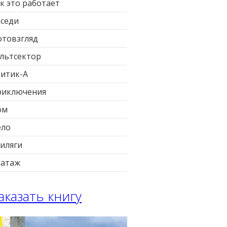
к это работает
седи
товзгляд
льтсектор
итик-А
риключения
ом
ело
иляги
патаж
аказать книгу