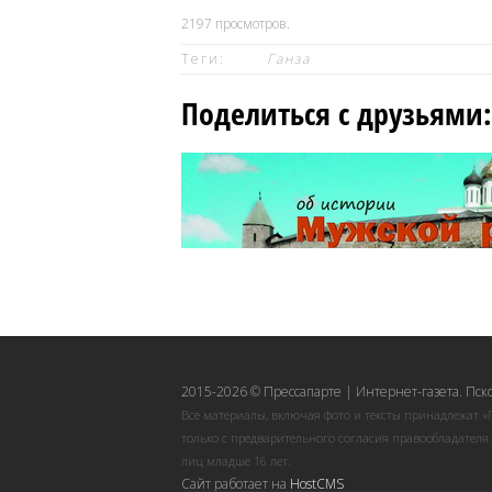
2197
просмотров.
Теги:
Ганза
Поделиться с друзьями:
2015-2026 © Прессапарте | Интернет-газета. Пск
Все материалы, включая фото и тексты принадлежат «
только с предварительного согласия правообладателя
лиц младше 16 лет.
Сайт работает на
HostCMS