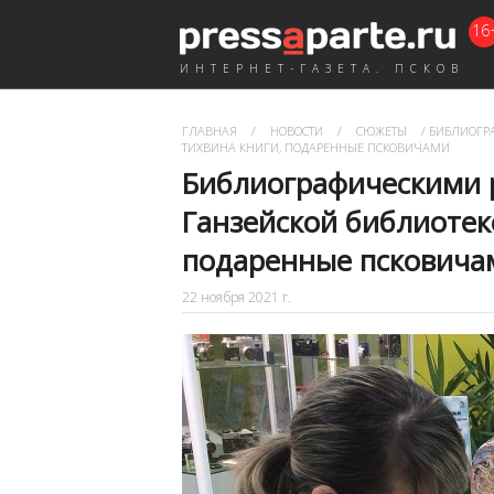
16
ИНТЕРНЕТ-ГАЗЕТА. ПСКОВ
ГЛАВНАЯ
/
НОВОСТИ
/
СЮЖЕТЫ
/
БИБЛИОГРА
ТИХВИНА КНИГИ, ПОДАРЕННЫЕ ПСКОВИЧАМИ
Библиографическими 
Ганзейской библиотек
подаренные псковича
22 ноября 2021 г.