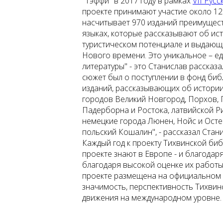
"Тэффи" в 2017 году в рамках
VII Рус
проекте принимают участие около 12
насчитывает 970 изданий преимущест
языках, которые рассказывают об ист
туристическом потенциале и выдающ
Нового времени. Это уникальное – е
литературы" - это Станислав рассказа
сюжет был о поступлении в фонд биб
изданий, рассказывающих об истории
городов Великий Новгород, Порхов, 
Падерборна и Ростока, латвийской Р
немецкие города Люнен, Нойс и Осте
польский Кошалин", - рассказал Стан
Каждый год к проекту Тихвинской би
проекте знают в Европе - и благодар
благодаря высокой оценке их работы
проекте размещена на официальном с
значимость, перспективность Тихвин
движения на международном уровне.