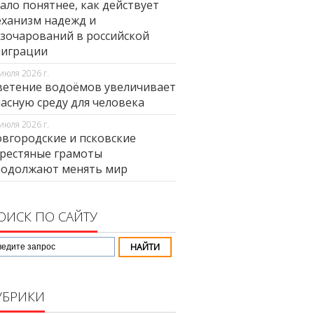
ало понятнее, как действует
ханизм надежд и
зочарований в российской
миграции
июля 2026 г.
етение водоёмов увеличивает
асную среду для человека
июля 2026 г.
вгородские и псковские
рестяные грамоты
родолжают менять мир
ОИСК ПО САЙТУ
УБРИКИ