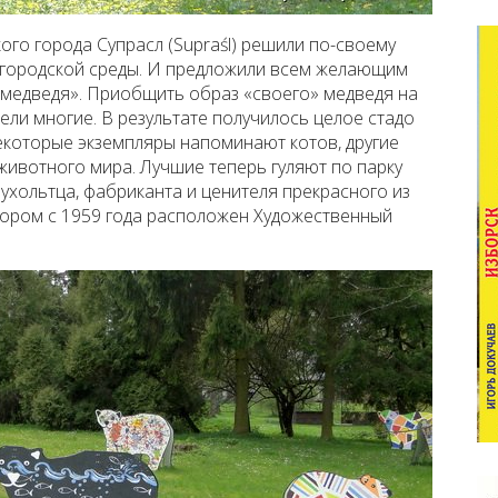
го города Супрасл (Supraśl) решили по-своему
 городской среды. И предложили всем желающим
 медведя». Приобщить образ «своего» медведя на
ли многие. В результате получилось целое стадо
екоторые экземпляры напоминают котов, другие
животного мира. Лучшие теперь гуляют по парку
ухольтца, фабриканта и ценителя прекрасного из
отором с 1959 года расположен Художественный