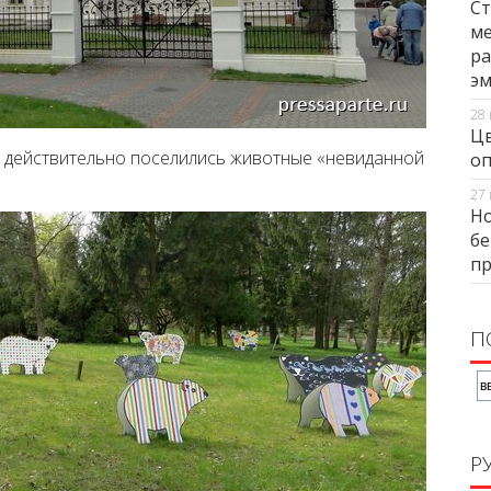
Ст
ме
ра
э
28 
Цв
а действительно поселились животные «невиданной
оп
27 
Но
бе
п
П
Р