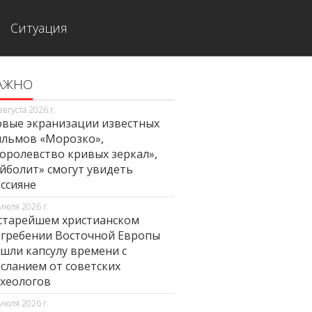
Ситуация
АЖНО
августа 2026 г.
вые экранизации известных
льмов «Морозко»,
оролевство кривых зеркал»,
йболит» смогут увидеть
ссияне
июля 2026 г.
старейшем христианском
гребении Восточной Европы
шли капсулу времени с
сланием от советских
хеологов
июля 2026 г.