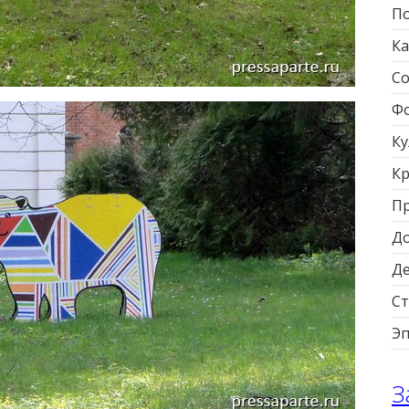
По
Ка
Со
Фо
Ку
Кр
П
Д
Д
Ст
Э
З