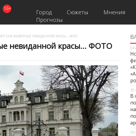
16+
Город
Сюжеты
Мнения
Прогнозы
В
В
ЮТ ТАМ ЖИВОТНЫЕ НЕВИДАННОЙ КРАСЫ... ФОТО
ые невиданной красы... ФОТО
04 
Но
фи
«К
«А
ро
30 
В 
по
на
по
ар
29 