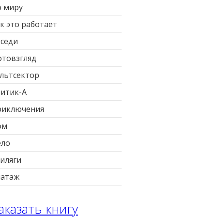
 миру
к это работает
седи
товзгляд
льтсектор
итик-А
риключения
ом
ело
иляги
патаж
аказать книгу