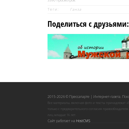
3390
просмотров.
Теги:
Ганза
Поделиться с друзьями:
2015-2026 © Прессапарте | Интернет-газета. Пск
Все материалы, включая фото и тексты принадлежат «
только с предварительного согласия правообладателя
лиц младше 16 лет.
Сайт работает на
HostCMS