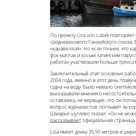
По проекту Liza von Lübek повторяет
средневекового Ганзейского союза. 
«каравеллой». Но если точнее, это к
фок-мачтах и косым латинским парус
работах участвовали больше трёхсот
Заключительный этап основных работ
2004 года, именно в этот день плаву
судна на воду. Было немало скептико
высказывали мнения о несостоятельн
оставались не верящие, что он поплыв
вопрос журналистов: поплывёт ли ко
Шмарье шутливо сказал: «Он не может 
рассказывает
официальная страница 
Liza имеет длину 35,90 метров и шир