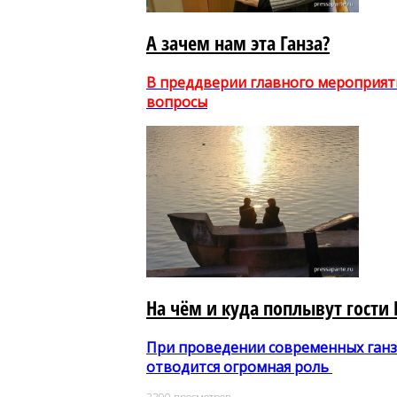
А зачем нам эта Ганза?
В преддверии главного мероприяти
вопросы
На чём и куда поплывут гости 
При проведении современных ганз
отводится огромная роль