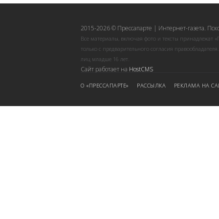
2015-2026 © Прессапарте | Интернет-газета. Пск
Все материалы, включая фото и тексты принадлежат «
только с предварительного согласия правообладателя
лиц младше 16 лет.
Сайт работает на
HostCMS
О «ПРЕССАПАРТЕ»
РАССЫЛКА
РЕКЛАМА НА СА