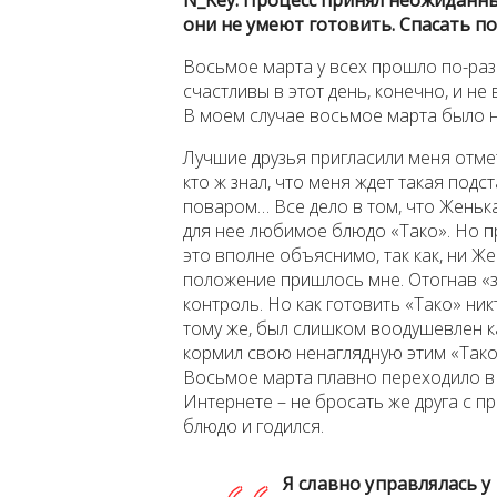
N
_
Key
: Процесс принял неожиданны
они не умеют готовить. Спасать п
Восьмое марта у всех прошло по-раз
счастливы в этот день, конечно, и н
В моем случае восьмое марта было н
Лучшие друзья пригласили меня отмет
кто ж знал, что меня ждет такая под
поваром… Все дело в том, что Женька
для нее любимое блюдо «Тако». Но п
это вполне объяснимо, так как, ни Же
положение пришлось мне. Отогнав «зн
контроль. Но как готовить «Тако» никт
тому же, был слишком воодушевлен ка
кормил свою ненаглядную этим «Тако»
Восьмое марта плавно переходило в 
Интернете – не бросать же друга с пр
блюдо и годился.
Я славно управлялась у