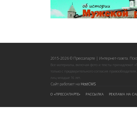
2015-2026 © Прессапарте | Интернет-газета. Пск
Все материалы, включая фото и тексты принадлежат «
только с предварительного согласия правообладателя
лиц младше 16 лет.
Сайт работает на
HostCMS
О «ПРЕССАПАРТЕ»
РАССЫЛКА
РЕКЛАМА НА СА