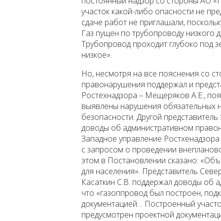
постоянный надзор со стороны АО «
участок какой-либо опасности не пр
сдаче работ не приглашали, посколь
Газ пущен по трубопроводу низкого д
Трубопровод проходит глубоко под зем
низкое».
Но, несмотря на все пояснения со с
правонарушения поддержал и предст
Ростехнадзора – Мещеряков А.Е., поя
выявлены нарушения обязательных 
безопасности. Другой представитель 
доводы об административном правон
Западное управление Ростхенадзора
с запросом о проведении внепланово
этом в Постановлении сказано: «Объ
для населения». Представитель Севе
Касаткин С.В. поддержал доводы об 
что «газоппровод был построен, под
документацией… Построенный участо
предусмотрен проектной документац