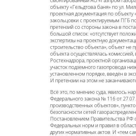
смонтированный АО «Газпром газорас
объекту «Гельдтова баня» по ул. Милиц
проектная документация по объекту 
закольцовки с проектируемым ПГБ по
претензий со стороны закона в пост
большой список: «отсутствует полож
экспертизы на проектную документац
строительство объекта», объект не 
объекта осуществлялась комиссией, 
Ростехнадзора, проектной организации
участок подземного газопровода низ
установленном порядке, введён в экс
И претензии на этом не заканчивают
Всё это, по мнению суда, явилось нар
Федерального закона № 116 от 27.0
производственных объектов», пунктов
безопасности сетей газораспределен
Постановлением Правительства РФ от 
Федеральных норм и правил в облас
других нормативных актов. И «тем с