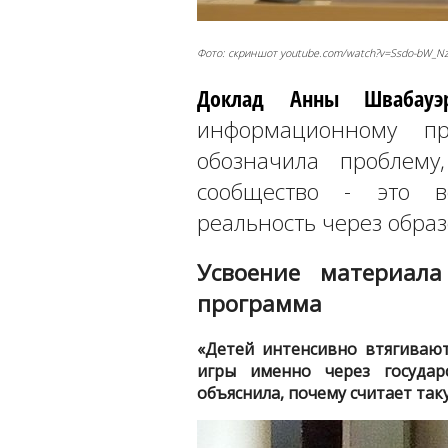
Фото: скриншот youtube.com/watch?v=Ssdo-bW_N
Доклад Анны Швабауэ
информационному пр
обозначила проблему
сообщество - это 
реальность через обра
Усвоение материала
программа
«Детей интенсивно втягиваю
игры именно через государс
объяснила, почему считает та