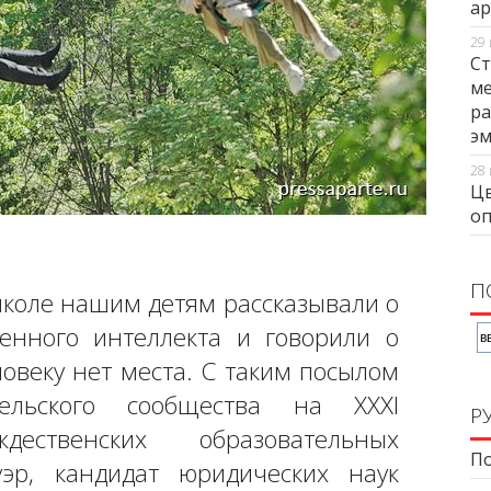
ар
29 
Ст
ме
ра
э
28 
Цв
оп
П
школе нашим детям рассказывали о
венного интеллекта и говорили о
овеку нет места. С таким посылом
ельского сообщества на ХХХI
Р
дественских образовательных
По
эр, кандидат юридических наук