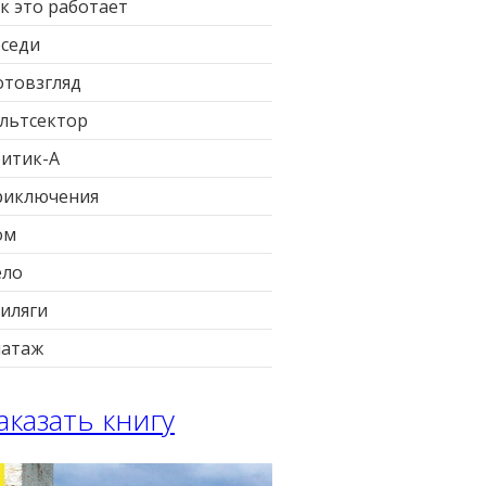
к это работает
седи
товзгляд
льтсектор
итик-А
риключения
ом
ело
иляги
патаж
аказать книгу