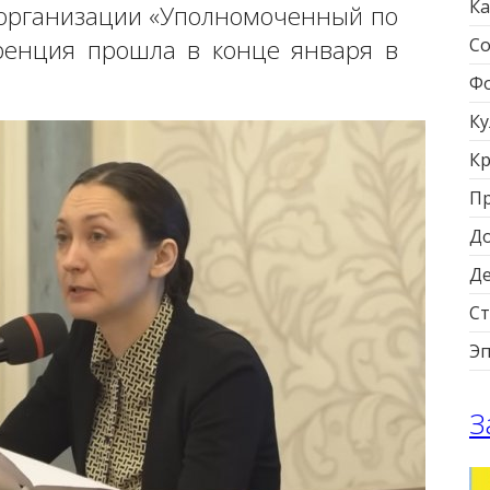
Ка
 организации «Уполномоченный по
ренция прошла в конце января в
Со
Фо
Ку
Кр
П
Д
Д
Ст
Э
З