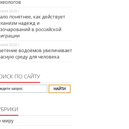
хеологов
июля 2026 г.
ало понятнее, как действует
ханизм надежд и
зочарований в российской
миграции
июля 2026 г.
етение водоёмов увеличивает
асную среду для человека
ОИСК ПО САЙТУ
УБРИКИ
 миру