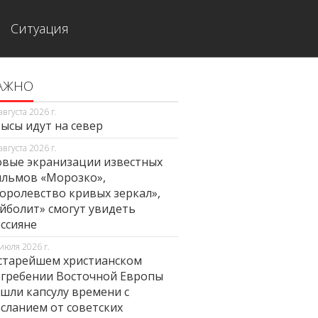
Ситуация
АЖНО
августа 2026 г.
ысы идут на север
августа 2026 г.
вые экранизации известных
льмов «Морозко»,
оролевство кривых зеркал»,
йболит» смогут увидеть
ссияне
июля 2026 г.
старейшем христианском
гребении Восточной Европы
шли капсулу времени с
сланием от советских