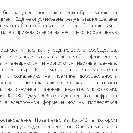
Ф был запущен проект цифровой образовательной
римент. Ещё не опубликованы результаты, не сделаны
в масштабы всей страны и стал обязательным к
спикер привела ссылки на несколько нормативных
ющимся у нас, как у родительского сообщества,
вное влияние на развитие детей - физическое,
ое - внедряются, игнорируются научные данные,
ся всё шире. И, несмотря на то, что заявляется
, к сожалению, на практике добровольность
ость», - заметила спикер. Ссылаясь на приказ
она озвучила плановые показатели, к которым,
ии. К 2030 году у 100% детей должен быть цифровой
т в электронной форме и должны проверяться
остановление Правительства №542, в котором
вности руководителей регионов. Оценка зависит, в
которым предложены индивидуальные траектории с