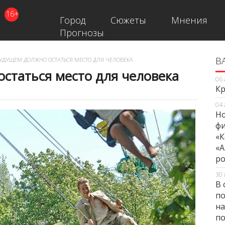
16+
Город
Сюжеты
Мнения
Прогнозы
В
В
УДУЩЕМ ДОЛЖНО ОСТАТЬСЯ МЕСТО ДЛЯ ЧЕЛОВЕКА
статься место для человека
06 
Кр
04 
Но
фи
«К
«А
ро
30 
В 
по
на
по