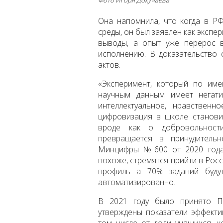
Она напомнила, что когда в Р
среды, он был заявлен как экспе
выводы, а опыт уже перерос 
исполнению. В доказательство 
актов.
«Эксперимент, который по име
научным данным имеет негати
интеллектуальное, нравственн
цифровизация в школе становит
вроде как о добровольности
превращается в принудительн
Минцифры №600 от 2020 года, 
похоже, стремятся прийти в Росс
профиль а 70% заданий буду
автоматизированно.
В 2021 году было принято П
утверждены показатели эффекти
том числе от доли учащихся, 