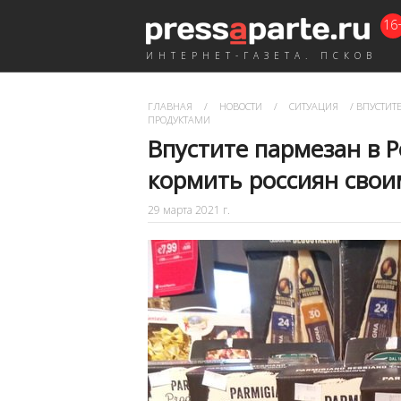
16
ИНТЕРНЕТ-ГАЗЕТА. ПСКОВ
ГЛАВНАЯ
/
НОВОСТИ
/
СИТУАЦИЯ
/
ВПУСТИТЕ
ПРОДУКТАМИ
Впустите пармезан в 
кормить россиян сво
29 марта 2021 г.