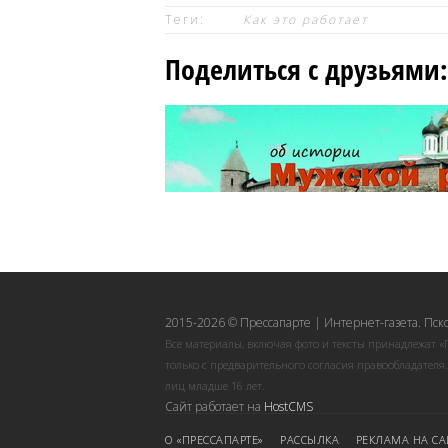
Теги:
Как это работает
Поделиться с друзьями:
2015-2026 © Прессапарте | Интернет-газета. Пск
Все материалы, включая фото и тексты принадлежат «
только с предварительного согласия правообладателя
лиц младше 16 лет.
Сайт работает на
HostCMS
О «ПРЕССАПАРТЕ»
РАССЫЛКА
РЕКЛАМА НА СА