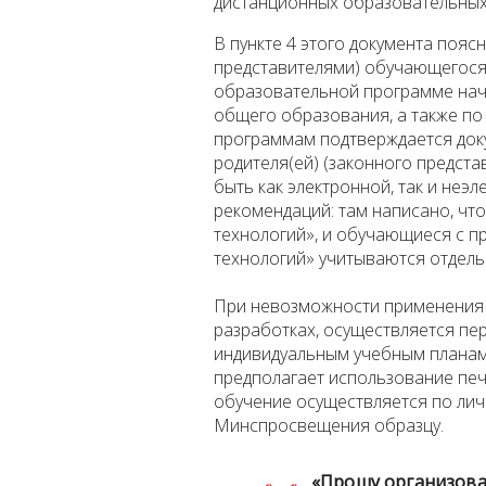
дистанционных образовательных
В пункте 4 этого документа пояс
представителями) обучающегося
образовательной программе нач
общего образования, а также п
программам подтверждается док
родителя(ей) (законного предст
быть как электронной, так и неэл
рекомендаций: там написано, ч
технологий», и обучающиеся с 
технологий» учитываются отдель
При невозможности применения 
разработках, осуществляется п
индивидуальным учебным планам 
предполагает использование пе
обучение осуществляется по ли
Минспросвещения образцу.
«Прошу организова