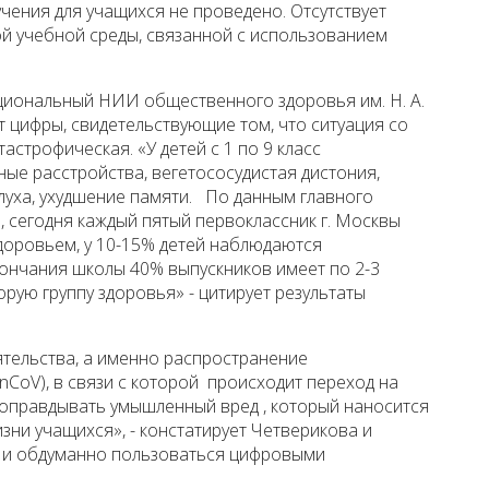
чения для учащихся не проведено. Отсутствует
й учебной среды, связанной с использованием
иональный НИИ общественного здоровья им. Н. А.
 цифры, свидетельствующие том, что ситуация со
астрофическая. «У детей с 1 по 9 класс
ые расстройства, вегетососудистая дистония,
луха, ухудшение памяти. По данным главного
а, сегодня каждый пятый первоклассник г. Москвы
доровьем, у 10-15% детей наблюдаются
кончания школы 40% выпускников имеет по 2-3
орую группу здоровья» - цитирует результаты
тельства, а именно распространение
nCoV), в связи с которой происходит переход на
 оправдывать умышленный вред , который наносится
изни учащихся», - констатирует Четверикова и
 и обдуманно пользоваться цифровыми