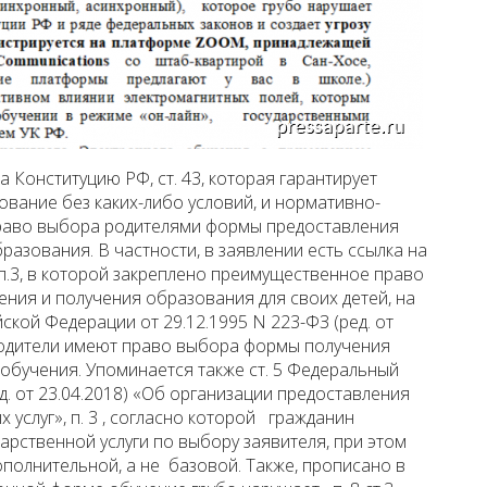
а Конституцию РФ, ст. 43, которая гарантирует
вание без каких-либо условий, и нормативно-
раво выбора родителями формы предоставления
бразования. В частности, в заявлении есть ссылка на
 п.3, в которой закреплено преимущественное право
ния и получения образования для своих детей, на
йской Федерации от 29.12.1995 N 223-ФЗ (ред. от
 родители имеют право выбора формы получения
обучения. Упоминается также ст. 5 Федеральный
ед. от 23.04.2018) «Об организации предоставления
 услуг», п. 3 , согласно которой гражданин
арственной услуги по выбору заявителя, при этом
олнительной, а не базовой. Также, прописано в