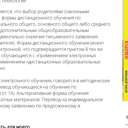
 технологий.
няется, что выбор родителями (законными
 формы дистанционного обучения по
ального общего, основного общего либо среднего
о дополнительным общеобразовательным
ументально (наличие письменного заявления
авителя). Форма дистанционного обучения может
ектронной, что подтверждается пунктом 8 тех же
то обучающиеся с «применением электронных
применением «дистанционных образовательных
но.
электронного обучения, говорится в методических
еревод обучающихся на обучение по
(п. 16). Альтернативная форма обучения
чатных материалов. Перевод на индивидуальное
чному заявлению по предложенному в
ть для моего