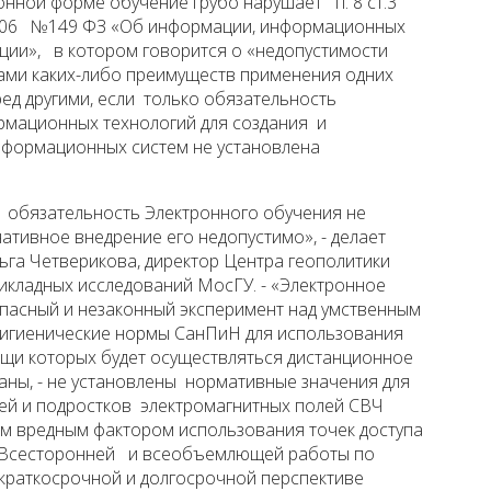
онной форме обучение грубо нарушает п. 8 ст.3
2006 №149 ФЗ «Об информации, информационных
ции», в котором говорится о «недопустимости
ами каких-либо преимуществ применения одних
д другими, если только обязательность
мационных технологий для создания и
нформационных систем не установлена
обязательность Электронного обучения не
ативное внедрение его недопустимо», - делает
ьга Четверикова, директор Центра геополитики
икладных исследований МосГУ. - «Электронное
пасный и незаконный эксперимент над умственным
Гигиенические нормы СанПиН для использования
ощи которых будет осуществляться дистанционное
таны, - не установлены нормативные значения для
тей и подростков электромагнитных полей СВЧ
м вредным фактором использования точек доступа
). Всесторонней и всеобъемлющей работы по
краткосрочной и долгосрочной перспективе