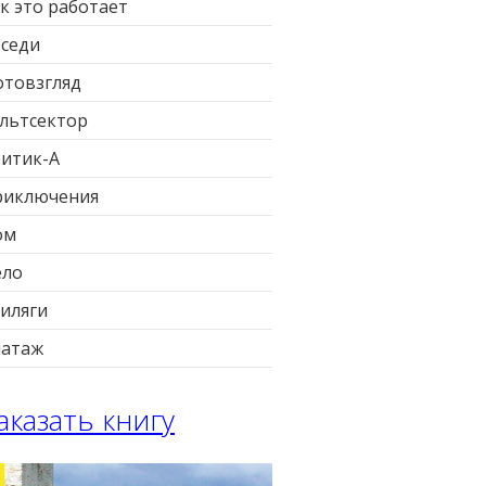
к это работает
седи
товзгляд
льтсектор
итик-А
риключения
ом
ело
иляги
патаж
аказать книгу