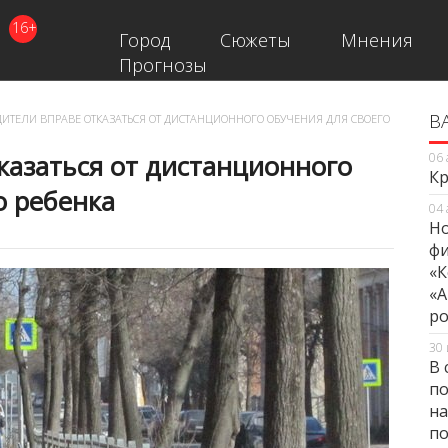
16+
Город
Сюжеты
Мнения
Прогнозы
В
В
ИТЕЛИ ВПРАВЕ ОТКАЗАТЬСЯ ОТ ДИСТАНЦИОННОГО ОБУЧЕНИЯ ДЛЯ СВОЕГО
казаться от дистанционного
06 
Кр
о ребенка
04 
Но
фи
«К
«А
ро
30 
В 
по
на
по