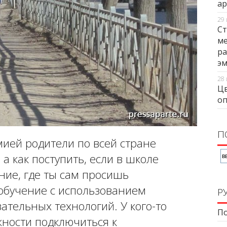
ар
29 
Ст
ме
ра
э
28 
Цв
оп
П
мией родители по всей стране
 а как поступить, если в школе
ние, где ты сам просишь
«обучение с использованием
Р
тельных технологий. У кого-то
По
жности подключиться к