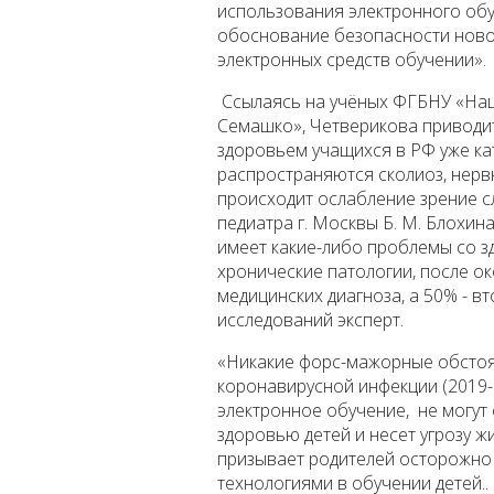
использования электронного обу
обоснование безопасности ново
электронных средств обучении».
Ссылаясь на учёных ФГБНУ «Нац
Семашко», Четверикова приводит
здоровьем учащихся в РФ уже кат
распространяются сколиоз, нервн
происходит ослабление зрение с
педиатра г. Москвы Б. М. Блохин
имеет какие-либо проблемы со з
хронические патологии, после о
медицинских диагноза, а 50% - вт
исследований эксперт.
«Никакие форс-мажорные обстоя
коронавирусной инфекции (2019-
электронное обучение, не могут
здоровью детей и несет угрозу ж
призывает родителей осторожно
технологиями в обучении детей..