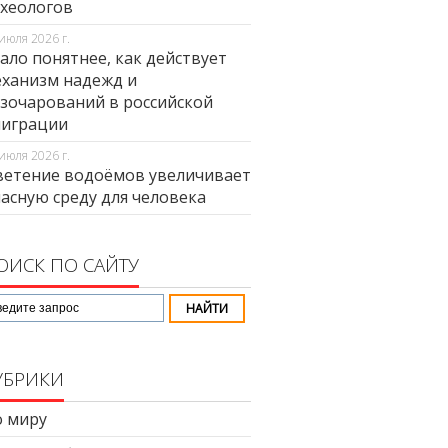
хеологов
июля 2026 г.
ало понятнее, как действует
ханизм надежд и
зочарований в российской
миграции
июля 2026 г.
етение водоёмов увеличивает
асную среду для человека
ОИСК ПО САЙТУ
УБРИКИ
 миру