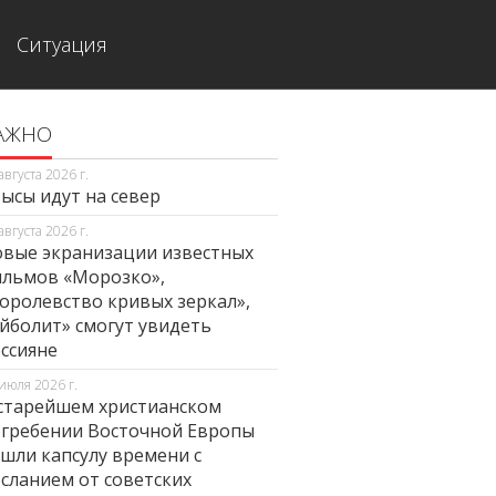
Ситуация
АЖНО
августа 2026 г.
ысы идут на север
августа 2026 г.
вые экранизации известных
льмов «Морозко»,
оролевство кривых зеркал»,
йболит» смогут увидеть
ссияне
июля 2026 г.
старейшем христианском
гребении Восточной Европы
шли капсулу времени с
сланием от советских