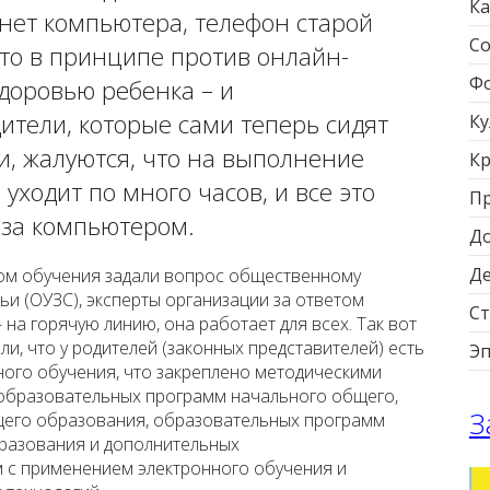
Ка
нет компьютера, телефон старой
Со
о-то в принципе против онлайн-
Фо
здоровью ребенка – и
ители, которые сами теперь сидят
Ку
ми, жалуются, что на выполнение
Кр
уходит по много часов, и все это
П
 за компьютером.
Д
Д
ом обучения задали вопрос общественному
и (ОУЗС), эксперты организации за ответом
Ст
на горячую линию, она работает для всех. Так вот
и, что у родителей (законных представителей) есть
Э
нного обучения, что закреплено методическими
образовательных программ начального общего,
З
щего образования, образовательных программ
разования и дополнительных
с применением электронного обучения и