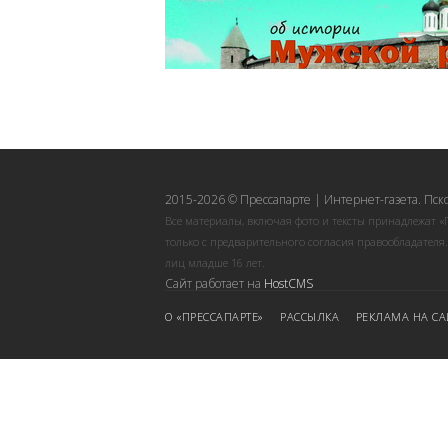
2015-2026 © Прессапарте | Интернет-газета. Пск
Все материалы, включая фото и тексты принадлежат «
только с предварительного согласия правообладателя
лиц младше 16 лет.
Сайт работает на
HostCMS
О «ПРЕССАПАРТЕ»
РАССЫЛКА
РЕКЛАМА НА СА