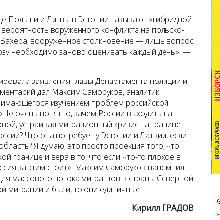
це Польши и Литвы в Эстонии называют «гибридной
 вероятность воружённого конфликта на польско-
м Вахера, вооружённое столкновение — лишь вопрос
озу необходимо заново оценивать каждый день», —
ировала заявления главы Департамента полиции и
ментарий дал Максим Саморуков, аналитик
анимающегося
изучением проблем российской
 «Не очень понятно, зачем России выходить на
опой, устраивая миграционный кризис на границе
оссии? Что она потребует у Эстонии и Латвии, если
бласть? Я думаю, это просто проекция того, что
й границе и вера в то, что если что-то плохое в
оссия за этим стоит». Максим Саморуков напомнил:
для массового потока мигрантов в страны Северной
ой миграции и были, то они единичные.
Кирилл ГРАДОВ