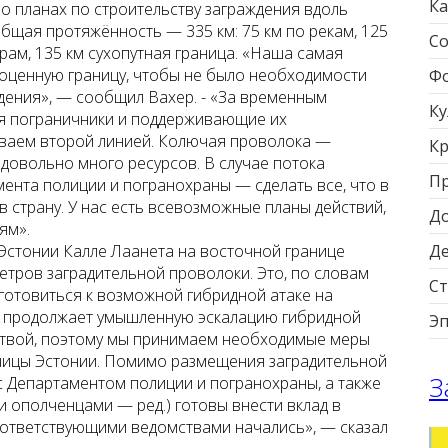
Ка
 планах по строительству заграждения вдоль
бщая протяжённость — 335 км: 75 км по рекам, 125
Со
рам, 135 км сухопутная граница. «Наша самая
оценную границу, чтобы не было необходимости
Фо
дения», — сообщил Вахер. - «За временным
Ку
я пограничники и поддерживающие их
ываем второй линией. Колючая проволока —
Кр
овольно много ресурсов. В случае потока
П
мента полиции и погранохраны — сделать все, что в
 в страну. У нас есть всевозможные планы действий,
Д
ям».
Эстонии Калле Лаанета на восточной границе
Д
етров заградительной проволоки. Это, по словам
Ст
готовиться к возможной гибридной атаке на
сь продолжает умышленную эскалацию гибридной
Э
Литвой, поэтому мы принимаем необходимые меры
аницы Эстонии. Помимо размещения заградительной
З
с Департаментом полиции и погранохраны, а также
 ополченцами — ред.) готовы внести вклад в
оответствующими ведомствами начались», — сказал