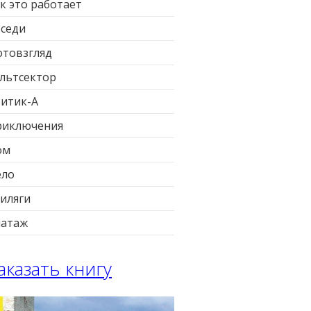
к это работает
седи
товзгляд
льтсектор
итик-А
риключения
ом
ело
иляги
патаж
аказать книгу