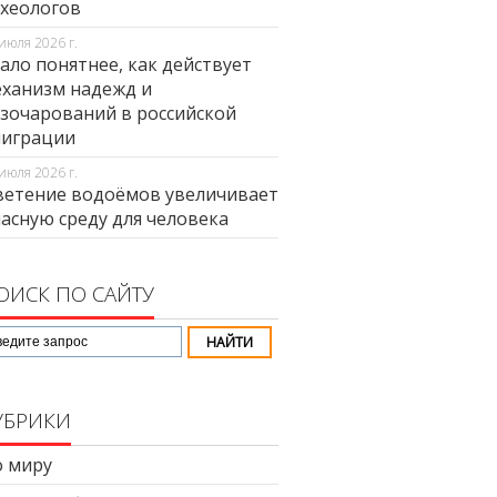
хеологов
июля 2026 г.
ало понятнее, как действует
ханизм надежд и
зочарований в российской
миграции
июля 2026 г.
етение водоёмов увеличивает
асную среду для человека
ОИСК ПО САЙТУ
УБРИКИ
 миру