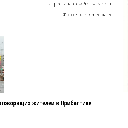
«Прессапарте»/
Pressaparte.ru
Фото: sputnik-meedia.ee
коговорящих жителей в Прибалтике