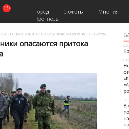
16+
Город
Сюжеты
Мнения
Прогнозы
В
В
НСКИЕ ПОГРАНИЧНИКИ ОПАСАЮТСЯ ПРИТОКА МИГРАНТОВ ИЗ ПСКОВА
ники опасаются притока
06 
Кр
а
04 
Но
фи
«К
«А
ро
30 
В 
по
на
по