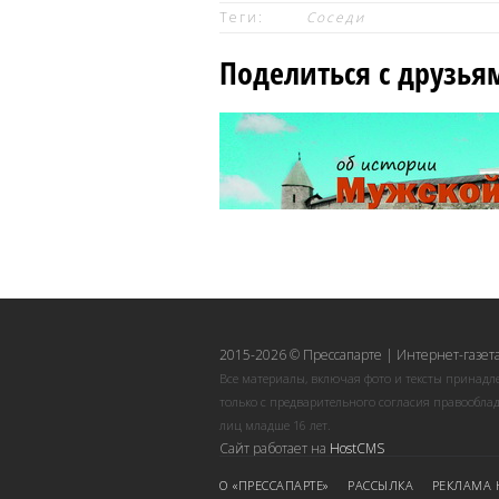
Теги:
Соседи
Поделиться с друзья
2015-2026 © Прессапарте | Интернет-газета
Все материалы, включая фото и тексты принадл
только с предварительного согласия правооблад
лиц младше 16 лет.
Сайт работает на
HostCMS
О «ПРЕССАПАРТЕ»
РАССЫЛКА
РЕКЛАМА 