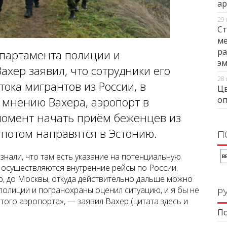
ар
29 
Ст
ме
ра
епартамента полиции и
э
хер заявил, что сотрудники его
28 
ока мигрантов из России, в
Цв
оп
о мнению Вахера, аэропорт в
момент начать приём беженцев из
 потом направятся в Эстонию.
П
знали, что там есть указание на потенциальную
 осуществляются внутренние рейсы по России.
р, до Москвы, откуда действительно дальше можно
 полиции и погранохраны оценил ситуацию, и я бы не
Р
того аэропорта», — заявил Вахер (цитата здесь и
По