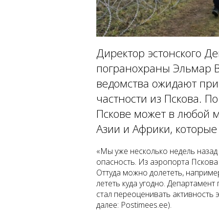
Директор эстонского Д
погранохраны Эльмар Ва
ведомства ожидают прит
частности из Пскова. П
Пскове может в любой 
Азии и Африки, которые
«Мы уже несколько недель назад 
опасность. Из аэропорта Пскова
Оттуда можно долететь, наприме
лететь куда угодно. Департамент
стал переоценивать активность э
далее: Postimees.ee).