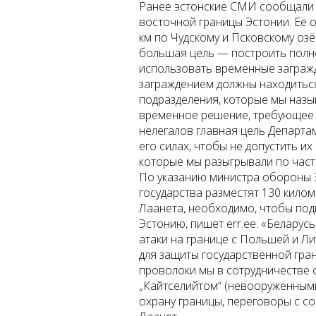
Ранее эстонские СМИ сообщали о
восточной границы Эстонии. Её о
км по Чудскому и Псковскому озё
большая цель — построить полн
использовать временные заграж
заграждением должны находитьс
подразделения, которые мы наз
временное решение, требующее д
нелегалов главная цель Департа
его силах, чтобы не допустить их
которые мы разыгрывали по част
По указанию министра обороны 
государства разместят 130 килом
Лаанета, необходимо, чтобы под
Эстонию, пишет err.ee. «Белару
атаки на границе с Польшей и 
для защиты государственной гр
проволоки мы в сотрудничестве 
„Кайтселийтом“ (невооружёнными
охрану границы, переговоры с с