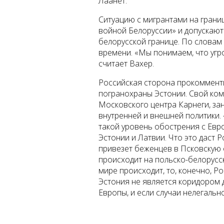
Лаанет.
Ситуацию с мигрантами на грани
войной Белоруссии» и допускают
белорусской границе. По слова
времени. «Мы понимаем, что угр
считает Вахер.
Российская сторона прокоммент
погранохраны Эстонии. Свой ком
Московского центра Карнеги, з
внутренней и внешней политик
и.
такой уровень обострения с Евр
Эстонии и Латвии. Что это даст Р
привезет беженцев в Псковскую о
происходит на польско-белорусско
мире происходит, то, конечно, Р
Эстония не является коридором 
Европы, и если случаи нелегальн