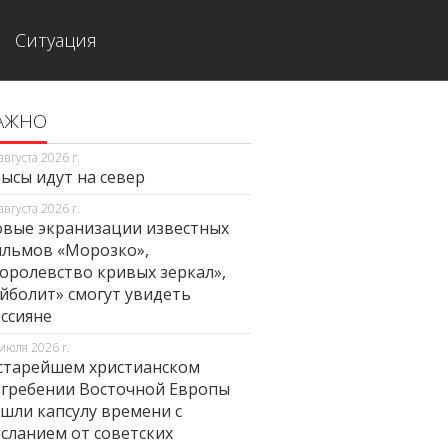
Ситуация
АЖНО
августа 2026 г.
ысы идут на север
августа 2026 г.
вые экранизации известных
льмов «Морозко»,
оролевство кривых зеркал»,
йболит» смогут увидеть
ссияне
июля 2026 г.
старейшем христианском
гребении Восточной Европы
шли капсулу времени с
сланием от советских