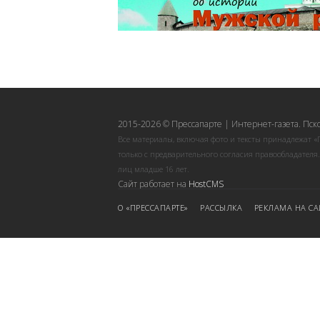
2015-2026 © Прессапарте | Интернет-газета. Пск
Все материалы, включая фото и тексты принадлежат «
только с предварительного согласия правообладателя
лиц младше 16 лет.
Сайт работает на
HostCMS
О «ПРЕССАПАРТЕ»
РАССЫЛКА
РЕКЛАМА НА СА