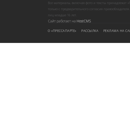
Все материалы, включая фото и тексты принадлежат «
только с предварительного согласия правообладателя
лиц младше 16 лет.
Сайт работает на
HostCMS
О «ПРЕССАПАРТЕ»
РАССЫЛКА
РЕКЛАМА НА СА