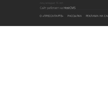
лиц младше 16 лет.
Сайт работает на
HostCMS
О «ПРЕССАПАРТЕ»
РАССЫЛКА
РЕКЛАМА НА СА