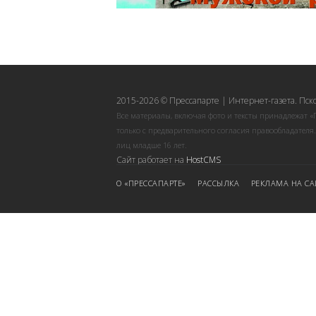
2015-2026 © Прессапарте | Интернет-газета. Пск
Все материалы, включая фото и тексты принадлежат «
только с предварительного согласия правообладателя
лиц младше 16 лет.
Сайт работает на
HostCMS
О «ПРЕССАПАРТЕ»
РАССЫЛКА
РЕКЛАМА НА СА